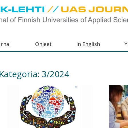
urnal
Ohjeet
In English
Y
orkeakoulujen
aisu,
Kategoria:
3/2024
orkeakoulujen
,
s-
otoiminnasta
orkeakoulutusta