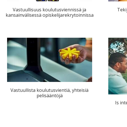
ta
Vastuullisuus koulutusviennissä ja
Teki
esta
kansainvälisessä opiskelijarekrytoinnissa
eille.
Vastuullista koulutusvientiä, yhteisiä
pelisääntöjä
Is in