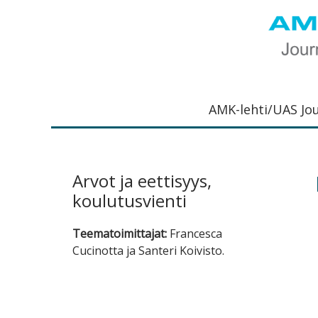
Hyppää
Hyppää
Hyppää
Hyppää
ensisijaiseen
pääsisältöön
ensisijaiseen
alatunnisteeseen
valikkoon
sivupalkkiin
UAS
AMK-
Journal
lehti
AMK-lehti/UAS Jo
on
ammattik
verkkojulk
joka
Arvot ja eettisyys,
viestittää
koulutusvienti
ammattik
tutkimus-
Teematoimittajat:
Francesca
kehittämi
Cucinotta ja Santeri Koivisto.
ja
innovaati
sekä
ammattik