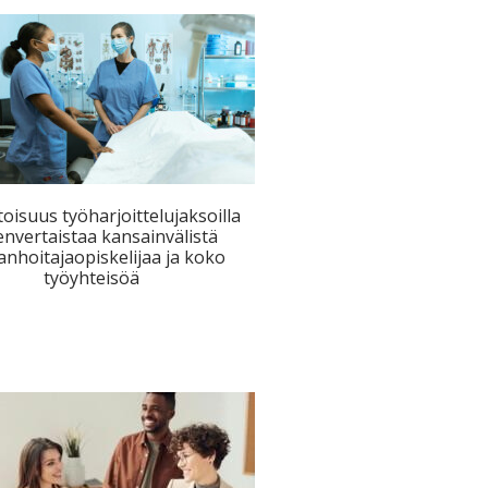
etoisuus työharjoittelujaksoilla
nvertaistaa kansainvälistä
anhoitajaopiskelijaa ja koko
työyhteisöä