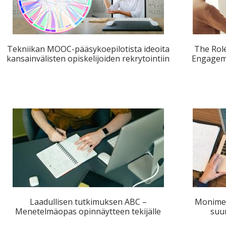
Tekniikan MOOC-pääsykoepilotista ideoita
The Role
kansainvälisten opiskelijoiden rekrytointiin
Engageme
Laadullisen tutkimuksen ABC –
Monimen
Menetelmäopas opinnäytteen tekijälle
suu