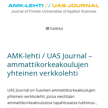
Hyppää
Hyppää
Hyppää
pääsisältöön
ensisijaiseen
alatunnisteeseen
sivupalkkiin
UAS
AMK-
Journal
lehti
Valikko
on
ammattikorkeakoulujen
verkkojulkaisu,
joka
AMK-lehti / UAS Journal –
viestittää
ammattikorkeakoulujen
ammattikorkeakoulujen
tutkimus-,
yhteinen verkkolehti
kehittämis-
ja
innovaatiotoiminnasta
UAS Journal on Suomen ammattikorkeakoulujen
sekä
yhteinen verkkolehti, jossa viestitään
ammattikorkeakoulutusta
ammattikorkeakouluissa tapahtuvasta tutkimus-,
koskevasta