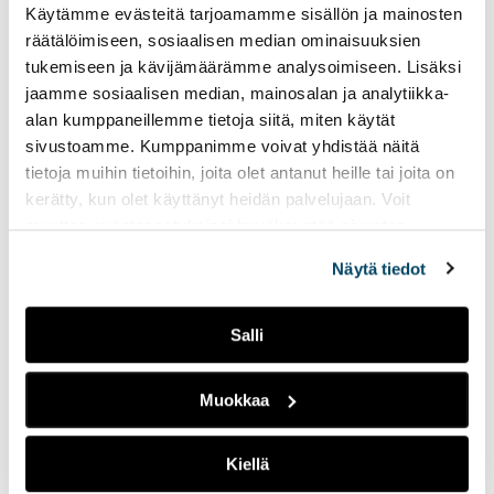
Käytämme evästeitä tarjoamamme sisällön ja mainosten
3/2021
räätälöimiseen, sosiaalisen median ominaisuuksien
2/2021
tukemiseen ja kävijämäärämme analysoimiseen. Lisäksi
1/2021
jaamme sosiaalisen median, mainosalan ja analytiikka-
4/2020
alan kumppaneillemme tietoja siitä, miten käytät
sivustoamme. Kumppanimme voivat yhdistää näitä
3/2020
tietoja muihin tietoihin, joita olet antanut heille tai joita on
2/2020
kerätty, kun olet käyttänyt heidän palvelujaan. Voit
1/2020
muuttaa evästeasetuksiesi hyväksyntää sivuston
4/2019
alalaidassa olevasta
Evästeasetukset
linkistä.
Näytä tiedot
3/2019
2/2019
Salli
1/2019
4/2018
Muokkaa
3/2018
EAPRIL 2018
Kiellä
2/2018