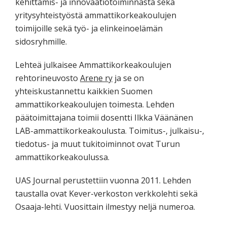
kehittämis- ja innovaatiotoiminnasta sekä
tutkimuksesta
yritysyhteistyöstä ammattikorkeakoulujen
kaikille
toimijoille sekä työ- ja elinkeinoelämän
kiinnostuneille.
sidosryhmille.
Lehteä julkaisee Ammattikorkeakoulujen
rehtorineuvosto
Arene ry
ja se on
yhteiskustannettu kaikkien Suomen
ammattikorkeakoulujen toimesta. Lehden
päätoimittajana toimii dosentti Ilkka Väänänen
LAB-ammattikorkeakoulusta. Toimitus-, julkaisu-,
tiedotus- ja muut tukitoiminnot ovat Turun
ammattikorkeakoulussa.
UAS Journal perustettiin vuonna 2011. Lehden
taustalla ovat Kever-verkoston verkkolehti sekä
Osaaja-lehti. Vuosittain ilmestyy neljä numeroa.