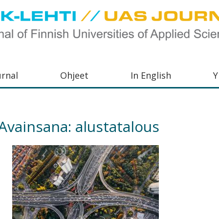
urnal
Ohjeet
In English
Y
orkeakoulujen
aisu,
Avainsana:
alustatalous
orkeakoulujen
,
s-
otoiminnasta
orkeakoulutusta