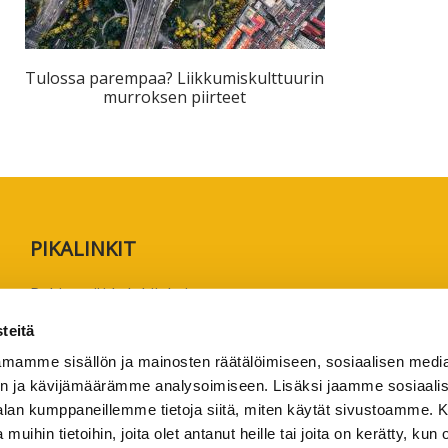
ta
esta
Tulossa parempaa? Liikkumiskulttuurin
murroksen piirteet
eille.
PIKALINKIT
Rekisteröidy lukijaksi
Anna palautetta tai lähetä juttuvinkki
teitä
Käyttöehdot
mamme sisällön ja mainosten räätälöimiseen, sosiaalisen medi
Tietosuojaseloste
n ja kävijämäärämme analysoimiseen. Lisäksi jaamme sosiaali
-alan kumppaneillemme tietoja siitä, miten käytät sivustoamme
Saavutettavuusseloste
 muihin tietoihin, joita olet antanut heille tai joita on kerätty, kun 