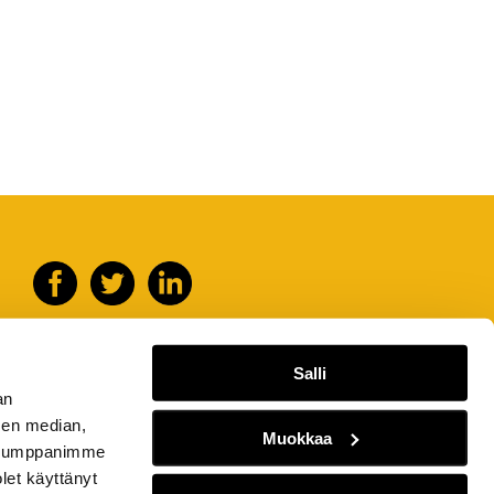
Salli
an
sen median,
Muokkaa
. Kumppanimme
olet käyttänyt