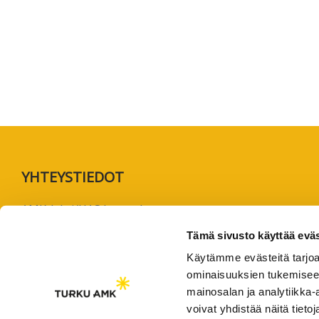
koskevas
tutkimuks
kaikille
kiinnostun
Footer
YHTEYSTIEDOT
AMK-lehti/UAS Journal
ISSN 1799-6848
Tämä sivusto käyttää eväs
Käytämme evästeitä tarjoa
Turun ammattikorkeakoulu
ominaisuuksien tukemisee
Joukahaisenkatu 3
mainosalan ja analytiikka
20520 Turku
voivat yhdistää näitä tietoja