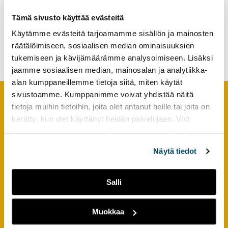
Waste Management
tutkimuksesta
Collaboration between
Tämä sivusto käyttää evästeitä
kaikille
Brazilian and Finnish
Käytämme evästeitä tarjoamamme sisällön ja mainosten
Students in the SCALA
kiinnostuneille.
project
räätälöimiseen, sosiaalisen median ominaisuuksien
tukemiseen ja kävijämäärämme analysoimiseen. Lisäksi
jaamme sosiaalisen median, mainosalan ja analytiikka-
alan kumppaneillemme tietoja siitä, miten käytät
sivustoamme. Kumppanimme voivat yhdistää näitä
tietoja muihin tietoihin, joita olet antanut heille tai joita on
Footer
YHTEYSTIEDOT
kerätty, kun olet käyttänyt heidän palvelujaan. Voit
muuttaa evästeasetuksiesi hyväksyntää sivuston
AMK-lehti/UAS Journal
alalaidassa olevasta
Evästeasetukset
linkistä.
Näytä tiedot
ISSN 1799-6848
Turun ammattikorkeakoulu
Salli
Joukahaisenkatu 3
20520 Turku
Muokkaa
puh. +358 50 598 5509