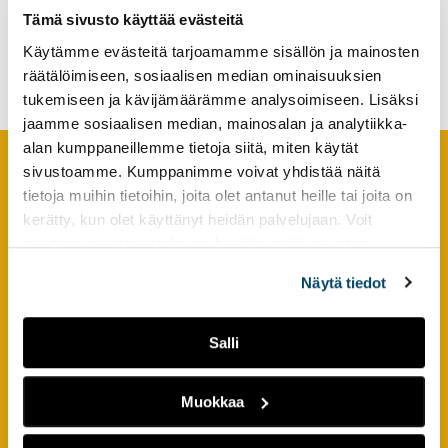
Our U!REKA Moment: Co-
tutkimuksesta
Creating Sustainability
Tämä sivusto käyttää evästeitä
Education Across Urban
kaikille
Käytämme evästeitä tarjoamamme sisällön ja mainosten
European Contexts
kiinnostuneille.
räätälöimiseen, sosiaalisen median ominaisuuksien
tukemiseen ja kävijämäärämme analysoimiseen. Lisäksi
jaamme sosiaalisen median, mainosalan ja analytiikka-
alan kumppaneillemme tietoja siitä, miten käytät
sivustoamme. Kumppanimme voivat yhdistää näitä
Footer
tietoja muihin tietoihin, joita olet antanut heille tai joita on
YHTEYSTIEDOT
kerätty, kun olet käyttänyt heidän palvelujaan. Voit
muuttaa evästeasetuksiesi hyväksyntää sivuston
AMK-lehti/UAS Journal
alalaidassa olevasta
Evästeasetukset
linkistä.
ISSN 1799-6848
Näytä tiedot
Turun ammattikorkeakoulu
Joukahaisenkatu 3
Salli
20520 Turku
Muokkaa
puh. +358 50 598 5509