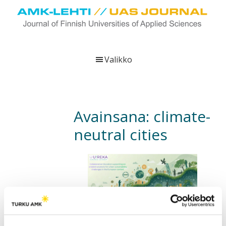
Hyppää
Hyppää
Hyppää
pääsisältöön
ensisijaiseen
alatunnisteeseen
sivupalkkiin
UAS
AMK-
Journal
lehti
Valikko
on
ammattikorkeakoulujen
verkkojulkaisu,
joka
Avainsana:
climate-
viestittää
neutral cities
ammattikorkeakoulujen
tutkimus-,
kehittämis-
ja
innovaatiotoiminnasta
sekä
ammattikorkeakoulutusta
koskevasta