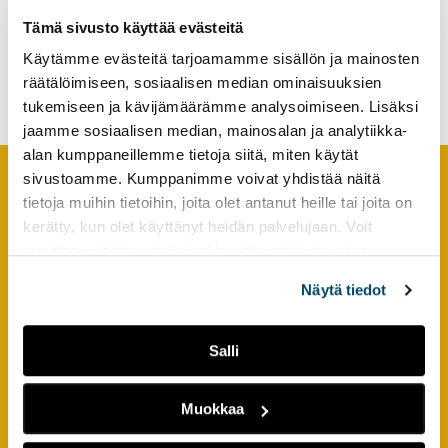
tutkimuksesta
Tämä sivusto käyttää evästeitä
kaikille
MOOC-sisältöjä AgileAMK-
Käytämme evästeitä tarjoamamme sisällön ja mainosten
kiinnostuneille.
mallilla
räätälöimiseen, sosiaalisen median ominaisuuksien
tukemiseen ja kävijämäärämme analysoimiseen. Lisäksi
jaamme sosiaalisen median, mainosalan ja analytiikka-
alan kumppaneillemme tietoja siitä, miten käytät
sivustoamme. Kumppanimme voivat yhdistää näitä
tietoja muihin tietoihin, joita olet antanut heille tai joita on
Footer
YHTEYSTIEDOT
kerätty, kun olet käyttänyt heidän palvelujaan. Voit
muuttaa evästeasetuksiesi hyväksyntää sivuston
AMK-lehti/UAS Journal
alalaidassa olevasta
Evästeasetukset
linkistä.
ISSN 1799-6848
Näytä tiedot
Turun ammattikorkeakoulu
Salli
Joukahaisenkatu 3
20520 Turku
Muokkaa
puh. +358 50 598 5509