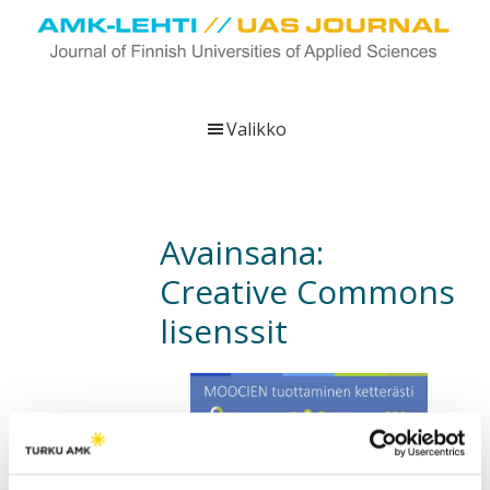
Hyppää
Hyppää
Hyppää
pääsisältöön
ensisijaiseen
alatunnisteeseen
sivupalkkiin
UAS
AMK-
Journal
lehti
Valikko
on
ammattikorkeakoulujen
verkkojulkaisu,
joka
Avainsana:
viestittää
Creative Commons
ammattikorkeakoulujen
tutkimus-,
lisenssit
kehittämis-
ja
innovaatiotoiminnasta
sekä
ammattikorkeakoulutusta
koskevasta