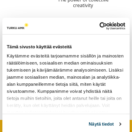
creativity
tutkimuksesta
kaikille
kiinnostuneille.
Tämä sivusto käyttää evästeitä
Käytämme evästeitä tarjoamamme sisällön ja mainosten
räätälöimiseen, sosiaalisen median ominaisuuksien
tukemiseen ja kävijämäärämme analysoimiseen. Lisäksi
Creative activities in an
jaamme sosiaalisen median, mainosalan ja analytiikka-
international context
alan kumppaneillemme tietoja siitä, miten käytät
contribute to cultural
sivustoamme. Kumppanimme voivat yhdistää näitä
sensitivity, awareness and
tietoja muihin tietoihin, joita olet antanut heille tai joita on
personal development
kerätty, kun olet käyttänyt heidän palvelujaan. Voit
muuttaa evästeasetuksiesi hyväksyntää sivuston
alalaidassa olevasta
Evästeasetukset
linkistä.
Näytä tiedot