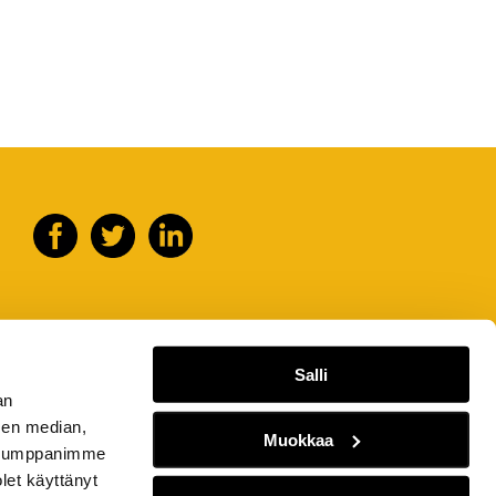
Salli
an
sen median,
Muokkaa
. Kumppanimme
olet käyttänyt