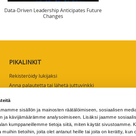
ta
Data-Driven Leadership Anticipates Future
esta
Changes
eille.
PIKALINKIT
Rekisteröidy lukijaksi
Anna palautetta tai lähetä juttuvinkki
Käyttöehdot
teitä
Tietosuojaseloste
mamme sisällön ja mainosten räätälöimiseen, sosiaalisen medi
Saavutettavuusseloste
n ja kävijämäärämme analysoimiseen. Lisäksi jaamme sosiaali
Ammattikorkeakoulujen omia verkkojulkaisuja
-alan kumppaneillemme tietoja siitä, miten käytät sivustoamme
 muihin tietoihin, joita olet antanut heille tai joita on kerätty, kun 
1/2026