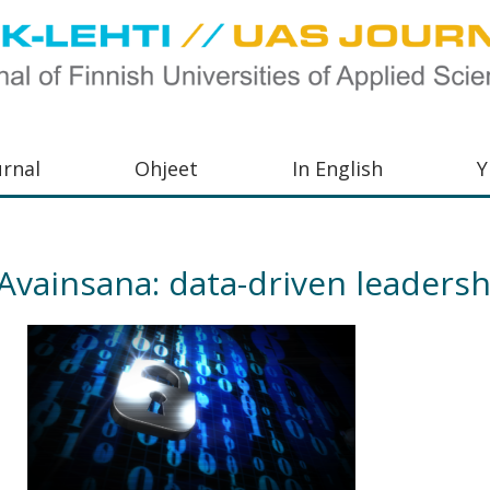
urnal
Ohjeet
In English
Y
orkeakoulujen
aisu,
Avainsana:
data-driven leadersh
orkeakoulujen
,
s-
otoiminnasta
orkeakoulutusta