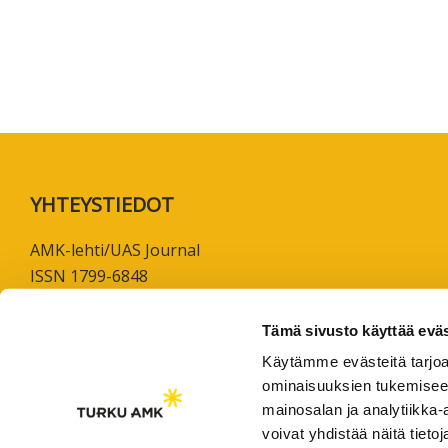
koskevas
tutkimuks
kaikille
kiinnostun
Footer
YHTEYSTIEDOT
AMK-lehti/UAS Journal
ISSN 1799-6848
Turun ammattikorkeakoulu
Tämä sivusto käyttää eväs
Joukahaisenkatu 3
Käytämme evästeitä tarjoa
20520 Turku
ominaisuuksien tukemisee
mainosalan ja analytiikka
puh. +358 50 598 5509
voivat yhdistää näitä tietoja