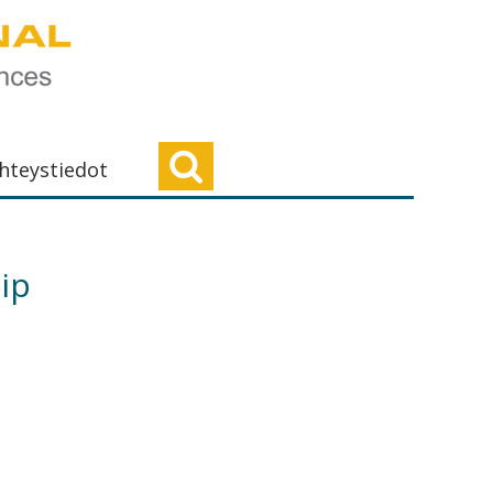
hteystiedot
ip