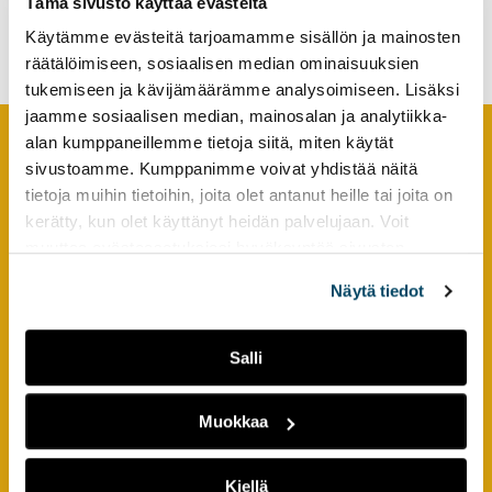
Tämä sivusto käyttää evästeitä
Digioppimisympäristön
tutkimuksesta
pyörteissä
Käytämme evästeitä tarjoamamme sisällön ja mainosten
kaikille
räätälöimiseen, sosiaalisen median ominaisuuksien
kiinnostuneille.
tukemiseen ja kävijämäärämme analysoimiseen. Lisäksi
jaamme sosiaalisen median, mainosalan ja analytiikka-
alan kumppaneillemme tietoja siitä, miten käytät
sivustoamme. Kumppanimme voivat yhdistää näitä
Footer
YHTEYSTIEDOT
tietoja muihin tietoihin, joita olet antanut heille tai joita on
kerätty, kun olet käyttänyt heidän palvelujaan. Voit
AMK-lehti/UAS Journal
muuttaa evästeasetuksiesi hyväksyntää sivuston
ISSN 1799-6848
alalaidassa olevasta
Evästeasetukset
linkistä.
Näytä tiedot
Turun ammattikorkeakoulu
Joukahaisenkatu 3
Salli
20520 Turku
puh. +358 50 598 5509
Muokkaa
PIKALINKIT
Kiellä