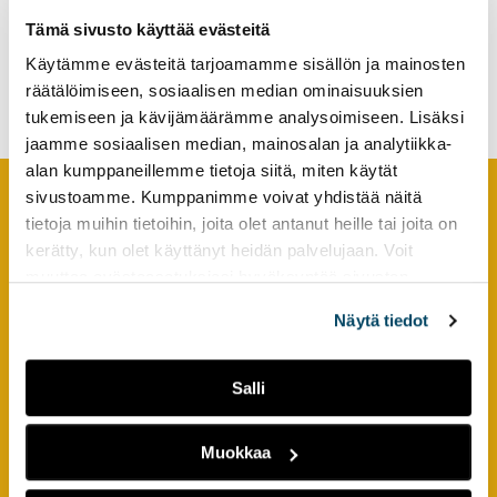
tutkimuksesta
Tämä sivusto käyttää evästeitä
3D-kaupunkimallit ja
kaikille
virtuaalisuus aluekehityksen
Käytämme evästeitä tarjoamamme sisällön ja mainosten
kiinnostuneille.
työkaluiksi
räätälöimiseen, sosiaalisen median ominaisuuksien
tukemiseen ja kävijämäärämme analysoimiseen. Lisäksi
jaamme sosiaalisen median, mainosalan ja analytiikka-
alan kumppaneillemme tietoja siitä, miten käytät
sivustoamme. Kumppanimme voivat yhdistää näitä
tietoja muihin tietoihin, joita olet antanut heille tai joita on
Footer
YHTEYSTIEDOT
kerätty, kun olet käyttänyt heidän palvelujaan. Voit
muuttaa evästeasetuksiesi hyväksyntää sivuston
AMK-lehti/UAS Journal
alalaidassa olevasta
Evästeasetukset
linkistä.
ISSN 1799-6848
Näytä tiedot
Turun ammattikorkeakoulu
Salli
Joukahaisenkatu 3
20520 Turku
Muokkaa
puh. +358 50 598 5509