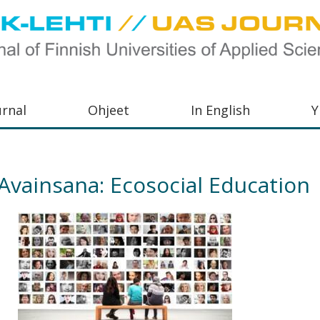
urnal
Ohjeet
In English
Y
orkeakoulujen
aisu,
Avainsana:
Ecosocial Education
orkeakoulujen
,
s-
otoiminnasta
orkeakoulutusta