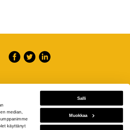
Salli
an
sen median,
Muokkaa
. Kumppanimme
olet käyttänyt