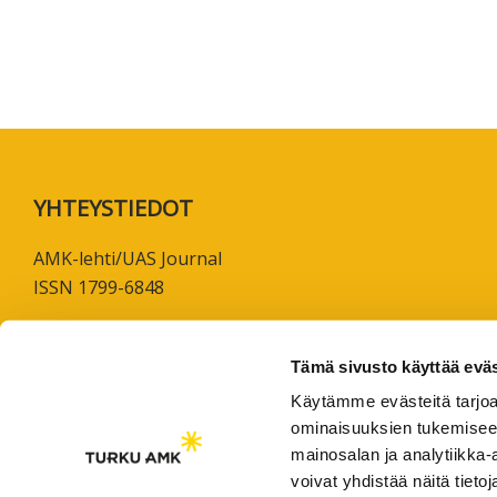
koskevas
tutkimuks
kaikille
kiinnostun
Footer
YHTEYSTIEDOT
AMK-lehti/UAS Journal
ISSN 1799-6848
Turun ammattikorkeakoulu
Joukahaisenkatu 3
Tämä sivusto käyttää eväs
20520 Turku
Käytämme evästeitä tarjoa
ominaisuuksien tukemisee
puh. +358 50 598 5509
mainosalan ja analytiikka
voivat yhdistää näitä tietoja