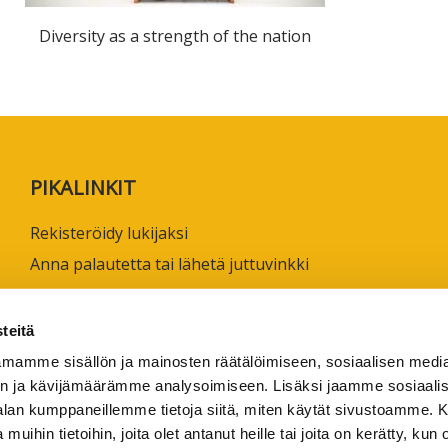
ta
Diversity as a strength of the nation
esta
eille.
PIKALINKIT
Rekisteröidy lukijaksi
Anna palautetta tai lähetä juttuvinkki
Käyttöehdot
Tietosuojaseloste
teitä
Saavutettavuusseloste
mamme sisällön ja mainosten räätälöimiseen, sosiaalisen medi
n ja kävijämäärämme analysoimiseen. Lisäksi jaamme sosiaali
Ammattikorkeakoulujen omia verkkojulkaisuja
-alan kumppaneillemme tietoja siitä, miten käytät sivustoamme
1/2026
 muihin tietoihin, joita olet antanut heille tai joita on kerätty, kun 