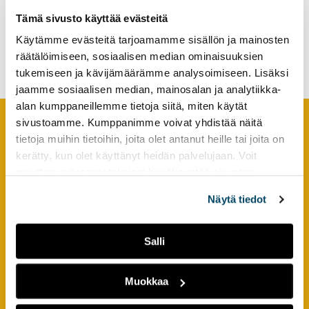
tutkimuksesta
Tämä sivusto käyttää evästeitä
Competence in sustainable
kaikille
development – How to
Käytämme evästeitä tarjoamamme sisällön ja mainosten
kiinnostuneille.
assess?
räätälöimiseen, sosiaalisen median ominaisuuksien
tukemiseen ja kävijämäärämme analysoimiseen. Lisäksi
jaamme sosiaalisen median, mainosalan ja analytiikka-
alan kumppaneillemme tietoja siitä, miten käytät
sivustoamme. Kumppanimme voivat yhdistää näitä
tietoja muihin tietoihin, joita olet antanut heille tai joita on
Footer
YHTEYSTIEDOT
kerätty, kun olet käyttänyt heidän palvelujaan. Voit
muuttaa evästeasetuksiesi hyväksyntää sivuston
AMK-lehti/UAS Journal
alalaidassa olevasta
Evästeasetukset
linkistä.
ISSN 1799-6848
Näytä tiedot
Turun ammattikorkeakoulu
Salli
Joukahaisenkatu 3
20520 Turku
Muokkaa
puh. +358 50 598 5509