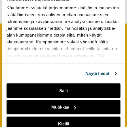
opinto- ja uraohjauksessa
tutkimuksesta
Käytämme evästeitä tarjoamamme sisällön ja mainosten
kaikille
räätälöimiseen, sosiaalisen median ominaisuuksien
kiinnostuneille.
tukemiseen ja kävijämäärämme analysoimiseen. Lisäksi
jaamme sosiaalisen median, mainosalan ja analytiikka-
alan kumppaneillemme tietoja siitä, miten käytät
sivustoamme. Kumppanimme voivat yhdistää näitä
Footer
YHTEYSTIEDOT
tietoja muihin tietoihin, joita olet antanut heille tai joita on
kerätty, kun olet käyttänyt heidän palvelujaan. Voit
AMK-lehti/UAS Journal
muuttaa evästeasetuksiesi hyväksyntää sivuston
ISSN 1799-6848
alalaidassa olevasta
Evästeasetukset
linkistä.
Näytä tiedot
Turun ammattikorkeakoulu
Joukahaisenkatu 3
Salli
20520 Turku
puh. +358 50 598 5509
Muokkaa
PIKALINKIT
Kiellä