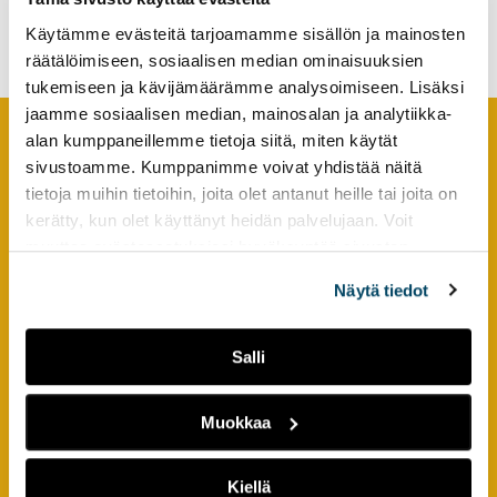
Entrepreneurship in Finland
tutkimuksesta
Käytämme evästeitä tarjoamamme sisällön ja mainosten
kaikille
räätälöimiseen, sosiaalisen median ominaisuuksien
kiinnostuneille.
tukemiseen ja kävijämäärämme analysoimiseen. Lisäksi
jaamme sosiaalisen median, mainosalan ja analytiikka-
alan kumppaneillemme tietoja siitä, miten käytät
sivustoamme. Kumppanimme voivat yhdistää näitä
Footer
YHTEYSTIEDOT
tietoja muihin tietoihin, joita olet antanut heille tai joita on
kerätty, kun olet käyttänyt heidän palvelujaan. Voit
AMK-lehti/UAS Journal
muuttaa evästeasetuksiesi hyväksyntää sivuston
ISSN 1799-6848
alalaidassa olevasta
Evästeasetukset
linkistä.
Näytä tiedot
Turun ammattikorkeakoulu
Joukahaisenkatu 3
Salli
20520 Turku
puh. +358 50 598 5509
Muokkaa
PIKALINKIT
Kiellä