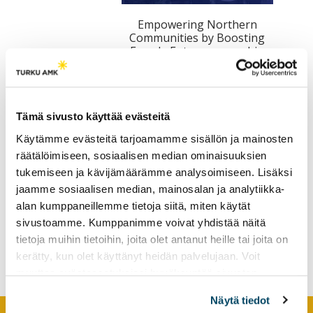
tutkimuksesta
Empowering Northern
kaikille
Communities by Boosting
kiinnostuneille.
Female Entrepreneurship
Tämä sivusto käyttää evästeitä
Käytämme evästeitä tarjoamamme sisällön ja mainosten
räätälöimiseen, sosiaalisen median ominaisuuksien
tukemiseen ja kävijämäärämme analysoimiseen. Lisäksi
jaamme sosiaalisen median, mainosalan ja analytiikka-
alan kumppaneillemme tietoja siitä, miten käytät
Haaga Place to Be: kokeilua,
sivustoamme. Kumppanimme voivat yhdistää näitä
oivalluksia ja
tietoja muihin tietoihin, joita olet antanut heille tai joita on
yhteisoppimista
kerätty, kun olet käyttänyt heidän palvelujaan. Voit
muuttaa evästeasetuksiesi hyväksyntää sivuston
alalaidassa olevasta
Evästeasetukset
linkistä.
Näytä tiedot