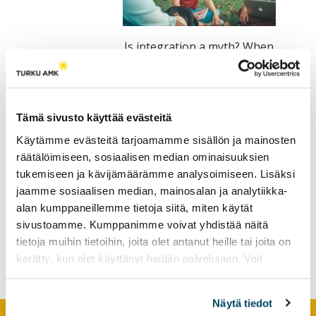
tutkimuksesta
kaikille
Is integration a myth? When
kiinnostuneille.
does integration happen?
Tämä sivusto käyttää evästeitä
Käytämme evästeitä tarjoamamme sisällön ja mainosten
räätälöimiseen, sosiaalisen median ominaisuuksien
tukemiseen ja kävijämäärämme analysoimiseen. Lisäksi
jaamme sosiaalisen median, mainosalan ja analytiikka-
alan kumppaneillemme tietoja siitä, miten käytät
Building an international
and intercultural work-life
sivustoamme. Kumppanimme voivat yhdistää näitä
path in the Kymenlaakso
tietoja muihin tietoihin, joita olet antanut heille tai joita on
region
kerätty, kun olet käyttänyt heidän palvelujaan. Voit
muuttaa evästeasetuksiesi hyväksyntää sivuston
alalaidassa olevasta
Evästeasetukset
linkistä.
Näytä tiedot