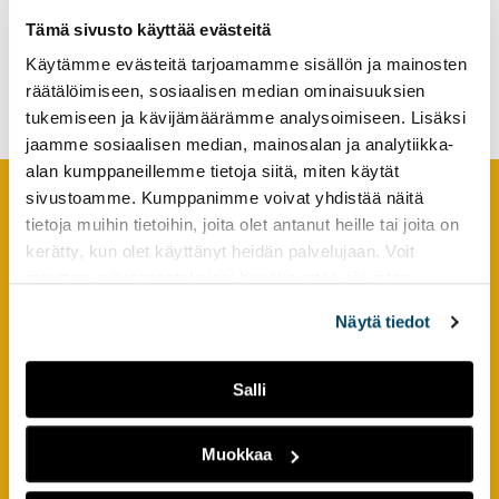
tutkimuksesta
Tämä sivusto käyttää evästeitä
Gynnar internationellt
kaikille
samarbete lokala sociala
Käytämme evästeitä tarjoamamme sisällön ja mainosten
kiinnostuneille.
innovationer?
räätälöimiseen, sosiaalisen median ominaisuuksien
tukemiseen ja kävijämäärämme analysoimiseen. Lisäksi
jaamme sosiaalisen median, mainosalan ja analytiikka-
alan kumppaneillemme tietoja siitä, miten käytät
sivustoamme. Kumppanimme voivat yhdistää näitä
tietoja muihin tietoihin, joita olet antanut heille tai joita on
Footer
YHTEYSTIEDOT
kerätty, kun olet käyttänyt heidän palvelujaan. Voit
muuttaa evästeasetuksiesi hyväksyntää sivuston
AMK-lehti/UAS Journal
alalaidassa olevasta
Evästeasetukset
linkistä.
ISSN 1799-6848
Näytä tiedot
Turun ammattikorkeakoulu
Salli
Joukahaisenkatu 3
20520 Turku
Muokkaa
puh. +358 50 598 5509