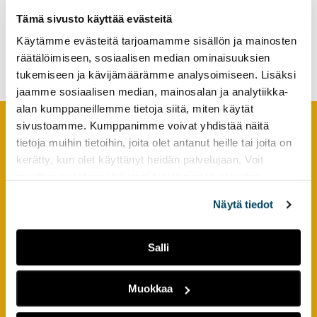
tutkimuksesta
Tämä sivusto käyttää evästeitä
Gynnar internationellt
kaikille
samarbete lokala sociala
Käytämme evästeitä tarjoamamme sisällön ja mainosten
kiinnostuneille.
innovationer?
räätälöimiseen, sosiaalisen median ominaisuuksien
tukemiseen ja kävijämäärämme analysoimiseen. Lisäksi
jaamme sosiaalisen median, mainosalan ja analytiikka-
alan kumppaneillemme tietoja siitä, miten käytät
sivustoamme. Kumppanimme voivat yhdistää näitä
tietoja muihin tietoihin, joita olet antanut heille tai joita on
Footer
YHTEYSTIEDOT
kerätty, kun olet käyttänyt heidän palvelujaan. Voit
muuttaa evästeasetuksiesi hyväksyntää sivuston
AMK-lehti/UAS Journal
alalaidassa olevasta
Evästeasetukset
linkistä.
ISSN 1799-6848
Näytä tiedot
Turun ammattikorkeakoulu
Salli
Joukahaisenkatu 3
20520 Turku
Muokkaa
puh. +358 50 598 5509