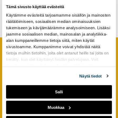
tutkimuksesta
Tämä sivusto käyttää evästeitä
kaikille
Käytämme evästeitä tarjoamamme sisällön ja mainosten
kiinnostuneille.
Miten innostusta johdetaan?
räätälöimiseen, sosiaalisen median ominaisuuksien
tukemiseen ja kävijämäärämme analysoimiseen. Lisäksi
jaamme sosiaalisen median, mainosalan ja analytiikka-
alan kumppaneillemme tietoja siitä, miten käytät
sivustoamme. Kumppanimme voivat yhdistää näitä
tietoja muihin tietoihin, joita olet antanut heille tai joita on
Footer
YHTEYSTIEDOT
kerätty, kun olet käyttänyt heidän palvelujaan. Voit
muuttaa evästeasetuksiesi hyväksyntää sivuston
AMK-lehti/UAS Journal
alalaidassa olevasta
Evästeasetukset
linkistä.
ISSN 1799-6848
Näytä tiedot
Turun ammattikorkeakoulu
Salli
Joukahaisenkatu 3
20520 Turku
Muokkaa
puh. +358 50 598 5509