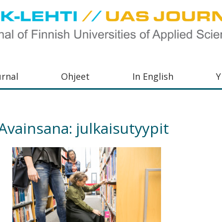
urnal
Ohjeet
In English
Y
orkeakoulujen
aisu,
Avainsana:
julkaisutyypit
orkeakoulujen
,
s-
otoiminnasta
orkeakoulutusta