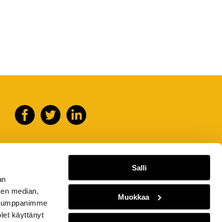
Salli
an
sen median,
Muokkaa
. Kumppanimme
olet käyttänyt