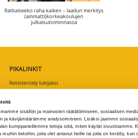
ta
Ratkaiseeko raha kaiken – laadun merkitys
esta
(ammatti)korkeakoulujen
julkaisutoiminnassa
eille.
PIKALINKIT
Rekisteröidy lukijaksi
Anna palautetta tai lähetä juttuvinkki
Käyttöehdot
teitä
Tietosuojaseloste
mamme sisällön ja mainosten räätälöimiseen, sosiaalisen medi
n ja kävijämäärämme analysoimiseen. Lisäksi jaamme sosiaali
Saavutettavuusseloste
-alan kumppaneillemme tietoja siitä, miten käytät sivustoamme
Ammattikorkeakoulujen omia verkkojulkaisuja
 muihin tietoihin, joita olet antanut heille tai joita on kerätty, kun 