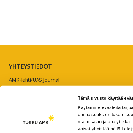
koskevas
tutkimuks
kaikille
kiinnostun
Footer
YHTEYSTIEDOT
AMK-lehti/UAS Journal
ISSN 1799-6848
Tämä sivusto käyttää eväs
Turun ammattikorkeakoulu
Käytämme evästeitä tarjoa
Joukahaisenkatu 3
ominaisuuksien tukemisee
20520 Turku
mainosalan ja analytiikka
voivat yhdistää näitä tietoja
puh. +358 50 598 5509