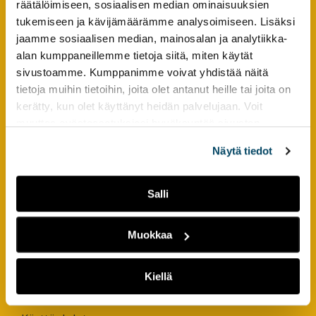
räätälöimiseen, sosiaalisen median ominaisuuksien
tutkimuksesta
tukemiseen ja kävijämäärämme analysoimiseen. Lisäksi
kaikille
jaamme sosiaalisen median, mainosalan ja analytiikka-
Footer
YHTEYSTIEDOT
kiinnostuneille.
alan kumppaneillemme tietoja siitä, miten käytät
sivustoamme. Kumppanimme voivat yhdistää näitä
AMK-lehti/UAS Journal
tietoja muihin tietoihin, joita olet antanut heille tai joita on
ISSN 1799-6848
kerätty, kun olet käyttänyt heidän palvelujaan. Voit
muuttaa evästeasetuksiesi hyväksyntää sivuston
Turun ammattikorkeakoulu
alalaidassa olevasta
Evästeasetukset
linkistä.
Joukahaisenkatu 3
Näytä tiedot
20520 Turku
Salli
puh. +358 50 598 5509
Muokkaa
PIKALINKIT
Rekisteröidy lukijaksi
Kiellä
Anna palautetta tai lähetä juttuvinkki