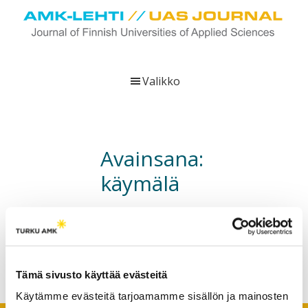
Hyppää
Hyppää
Hyppää
pääsisältöön
ensisijaiseen
alatunnisteeseen
sivupalkkiin
UAS
AMK-
Journal
lehti
Valikko
on
ammattikorkeakoulujen
verkkojulkaisu,
joka
Avainsana:
viestittää
käymälä
ammattikorkeakoulujen
tutkimus-,
kehittämis-
Ulostehuolto on aina vaan
hoitamatta – Lannoitteita
ja
joutuu hukkaan ja taudit
innovaatiotoiminnasta
leviävät
sekä
Tämä sivusto käyttää evästeitä
ammattikorkeakoulutusta
Käytämme evästeitä tarjoamamme sisällön ja mainosten
koskevasta