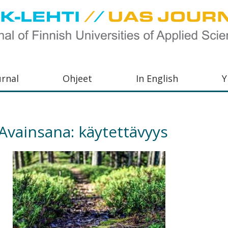
urnal
Ohjeet
In English
Y
orkeakoulujen
aisu,
Avainsana:
käytettävyys
orkeakoulujen
,
s-
otoiminnasta
orkeakoulutusta