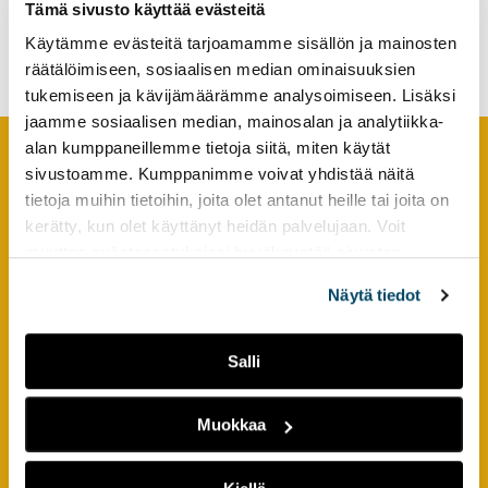
Tämä sivusto käyttää evästeitä
koulutusviennille
tutkimuksesta
markkinoita
Käytämme evästeitä tarjoamamme sisällön ja mainosten
kaikille
räätälöimiseen, sosiaalisen median ominaisuuksien
kiinnostuneille.
tukemiseen ja kävijämäärämme analysoimiseen. Lisäksi
jaamme sosiaalisen median, mainosalan ja analytiikka-
alan kumppaneillemme tietoja siitä, miten käytät
sivustoamme. Kumppanimme voivat yhdistää näitä
Footer
YHTEYSTIEDOT
tietoja muihin tietoihin, joita olet antanut heille tai joita on
kerätty, kun olet käyttänyt heidän palvelujaan. Voit
AMK-lehti/UAS Journal
muuttaa evästeasetuksiesi hyväksyntää sivuston
ISSN 1799-6848
alalaidassa olevasta
Evästeasetukset
linkistä.
Näytä tiedot
Turun ammattikorkeakoulu
Joukahaisenkatu 3
Salli
20520 Turku
Muokkaa
puh. +358 50 598 5509