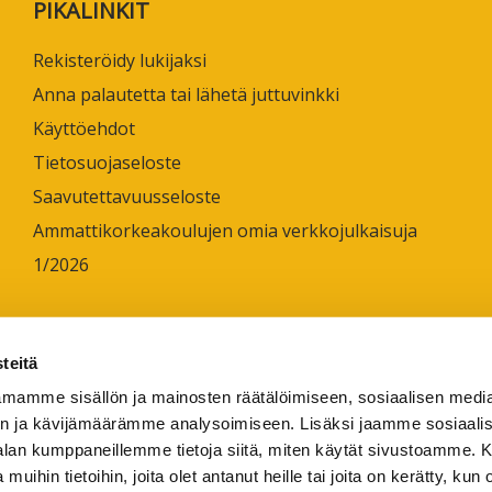
PIKALINKIT
ta
esta
Rekisteröidy lukijaksi
Anna palautetta tai lähetä juttuvinkki
eille.
Käyttöehdot
Tietosuojaseloste
Saavutettavuusseloste
Ammattikorkeakoulujen omia verkkojulkaisuja
1/2026
teitä
mamme sisällön ja mainosten räätälöimiseen, sosiaalisen medi
n ja kävijämäärämme analysoimiseen. Lisäksi jaamme sosiaali
-alan kumppaneillemme tietoja siitä, miten käytät sivustoamme
 muihin tietoihin, joita olet antanut heille tai joita on kerätty, kun 