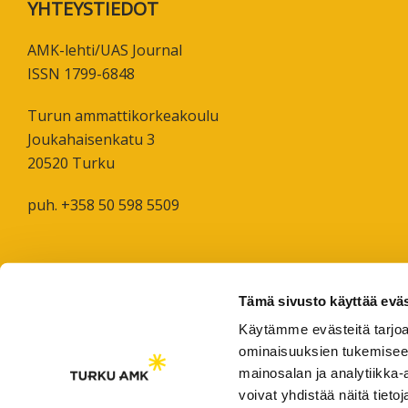
Footer
YHTEYSTIEDOT
koskevas
tutkimuks
AMK-lehti/UAS Journal
kaikille
ISSN 1799-6848
kiinnostun
Turun ammattikorkeakoulu
Joukahaisenkatu 3
20520 Turku
puh. +358 50 598 5509
Tämä sivusto käyttää eväs
Käytämme evästeitä tarjoa
ominaisuuksien tukemisee
mainosalan ja analytiikka
voivat yhdistää näitä tietoja