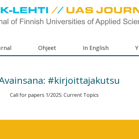
urnal
Ohjeet
In English
Y
orkeakoulujen
aisu,
Avainsana:
#kirjoittajakutsu
orkeakoulujen
Call for papers 1/2025: Current Topics
,
s-
otoiminnasta
orkeakoulutusta