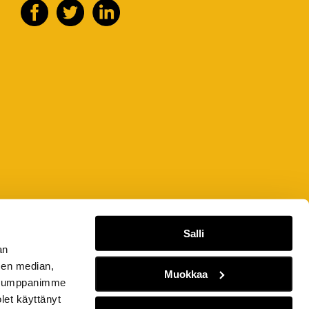
Salli
an
sen median,
Muokkaa
. Kumppanimme
olet käyttänyt