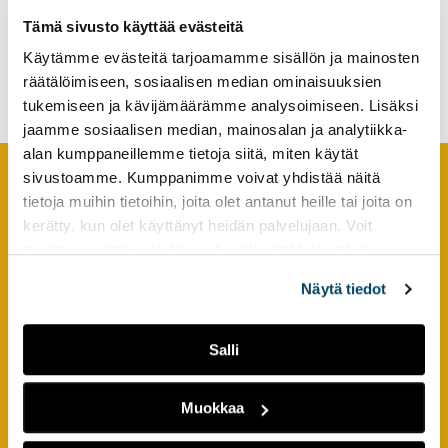
tutkimuksesta
Tämä sivusto käyttää evästeitä
Laadullisen tutkimuksen
kaikille
ABC – Menetelmäopas
Käytämme evästeitä tarjoamamme sisällön ja mainosten
kiinnostuneille.
opinnäytteen tekijälle
räätälöimiseen, sosiaalisen median ominaisuuksien
tukemiseen ja kävijämäärämme analysoimiseen. Lisäksi
jaamme sosiaalisen median, mainosalan ja analytiikka-
alan kumppaneillemme tietoja siitä, miten käytät
sivustoamme. Kumppanimme voivat yhdistää näitä
tietoja muihin tietoihin, joita olet antanut heille tai joita on
Footer
YHTEYSTIEDOT
kerätty, kun olet käyttänyt heidän palvelujaan. Voit
muuttaa evästeasetuksiesi hyväksyntää sivuston
AMK-lehti/UAS Journal
alalaidassa olevasta
Evästeasetukset
linkistä.
ISSN 1799-6848
Näytä tiedot
Turun ammattikorkeakoulu
Salli
Joukahaisenkatu 3
20520 Turku
Muokkaa
puh. +358 50 598 5509