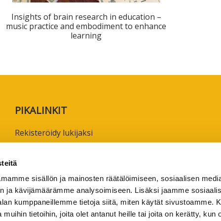
ta
Insights of brain research in education –
esta
music practice and embodiment to enhance
learning
eille.
PIKALINKIT
Rekisteröidy lukijaksi
Anna palautetta tai lähetä juttuvinkki
Käyttöehdot
teitä
Tietosuojaseloste
mamme sisällön ja mainosten räätälöimiseen, sosiaalisen medi
n ja kävijämäärämme analysoimiseen. Lisäksi jaamme sosiaali
Saavutettavuusseloste
-alan kumppaneillemme tietoja siitä, miten käytät sivustoamme
Ammattikorkeakoulujen omia verkkojulkaisuja
 muihin tietoihin, joita olet antanut heille tai joita on kerätty, kun 