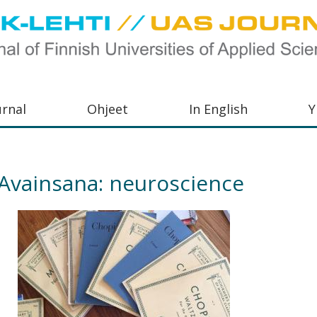
urnal
Ohjeet
In English
Y
orkeakoulujen
aisu,
Avainsana:
neuroscience
orkeakoulujen
,
s-
otoiminnasta
orkeakoulutusta