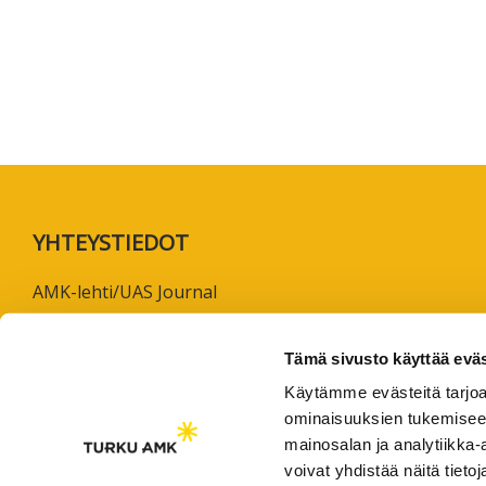
koskevas
tutkimuks
kaikille
kiinnostun
Footer
YHTEYSTIEDOT
AMK-lehti/UAS Journal
ISSN 1799-6848
Tämä sivusto käyttää eväs
Turun ammattikorkeakoulu
Käytämme evästeitä tarjoa
Joukahaisenkatu 3
ominaisuuksien tukemisee
20520 Turku
mainosalan ja analytiikka
voivat yhdistää näitä tietoja
puh. +358 50 598 5509