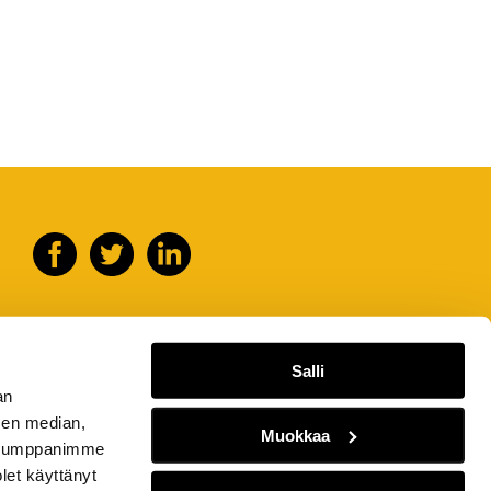
Salli
an
sen median,
Muokkaa
. Kumppanimme
olet käyttänyt