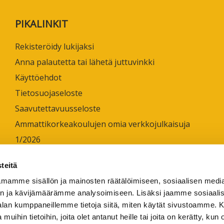
ta
PIKALINKIT
esta
Rekisteröidy lukijaksi
eille.
Anna palautetta tai lähetä juttuvinkki
Käyttöehdot
Tietosuojaseloste
Saavutettavuusseloste
Ammattikorkeakoulujen omia verkkojulkaisuja
1/2026
teitä
mamme sisällön ja mainosten räätälöimiseen, sosiaalisen medi
n ja kävijämäärämme analysoimiseen. Lisäksi jaamme sosiaali
-alan kumppaneillemme tietoja siitä, miten käytät sivustoamme
 muihin tietoihin, joita olet antanut heille tai joita on kerätty, kun 