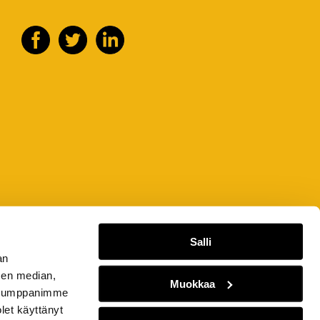
Salli
an
sen median,
Muokkaa
. Kumppanimme
olet käyttänyt