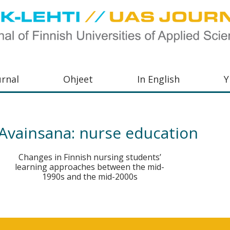
urnal
Ohjeet
In English
Y
orkeakoulujen
aisu,
Avainsana:
nurse education
orkeakoulujen
Changes in Finnish nursing students’
,
learning approaches between the mid-
s-
1990s and the mid-2000s
otoiminnasta
orkeakoulutusta