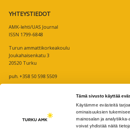
koskevas
Footer
YHTEYSTIEDOT
tutkimuks
kaikille
AMK-lehti/UAS Journal
kiinnostun
ISSN 1799-6848
Turun ammattikorkeakoulu
Joukahaisenkatu 3
20520 Turku
puh. +358 50 598 5509
Tämä sivusto käyttää eväs
Käytämme evästeitä tarjoa
ominaisuuksien tukemisee
mainosalan ja analytiikka
voivat yhdistää näitä tietoja