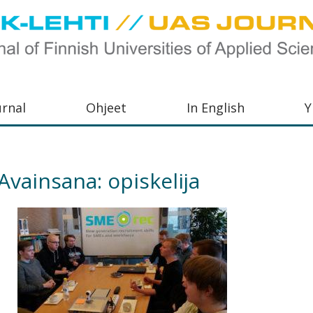
urnal
Ohjeet
In English
Y
orkeakoulujen
aisu,
Avainsana:
opiskelija
orkeakoulujen
,
s-
otoiminnasta
orkeakoulutusta