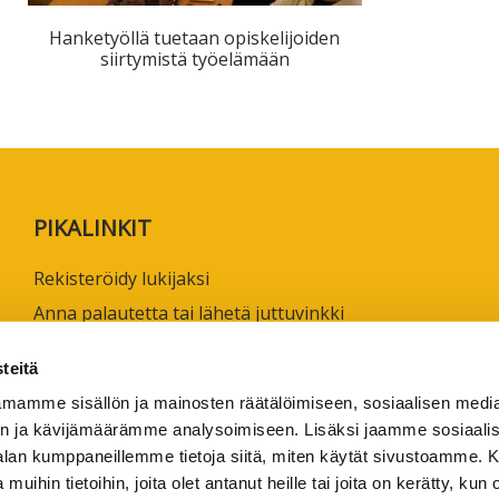
ta
Hanketyöllä tuetaan opiskelijoiden
esta
siirtymistä työelämään
eille.
PIKALINKIT
Rekisteröidy lukijaksi
Anna palautetta tai lähetä juttuvinkki
Käyttöehdot
teitä
Tietosuojaseloste
mamme sisällön ja mainosten räätälöimiseen, sosiaalisen medi
Saavutettavuusseloste
n ja kävijämäärämme analysoimiseen. Lisäksi jaamme sosiaali
Ammattikorkeakoulujen omia verkkojulkaisuja
-alan kumppaneillemme tietoja siitä, miten käytät sivustoamme
 muihin tietoihin, joita olet antanut heille tai joita on kerätty, kun 
1/2026