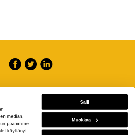
Salli
an
sen median,
Muokkaa
. Kumppanimme
olet käyttänyt