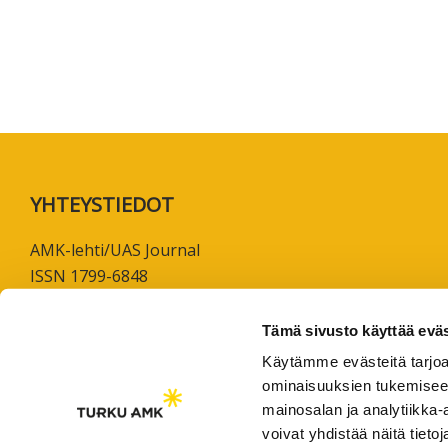
koskevas
tutkimuks
kaikille
kiinnostun
Footer
YHTEYSTIEDOT
AMK-lehti/UAS Journal
ISSN 1799-6848
Turun ammattikorkeakoulu
Tämä sivusto käyttää eväs
Joukahaisenkatu 3
Käytämme evästeitä tarjoa
20520 Turku
ominaisuuksien tukemisee
mainosalan ja analytiikka
puh. +358 50 598 5509
voivat yhdistää näitä tietoja