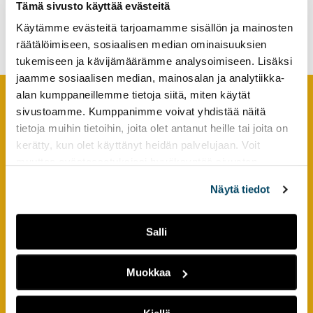
Tämä sivusto käyttää evästeitä
moving higher education
tutkimuksesta
into the 21st century
Käytämme evästeitä tarjoamamme sisällön ja mainosten
kaikille
räätälöimiseen, sosiaalisen median ominaisuuksien
kiinnostuneille.
tukemiseen ja kävijämäärämme analysoimiseen. Lisäksi
jaamme sosiaalisen median, mainosalan ja analytiikka-
alan kumppaneillemme tietoja siitä, miten käytät
sivustoamme. Kumppanimme voivat yhdistää näitä
Footer
YHTEYSTIEDOT
tietoja muihin tietoihin, joita olet antanut heille tai joita on
kerätty, kun olet käyttänyt heidän palvelujaan. Voit
AMK-lehti/UAS Journal
muuttaa evästeasetuksiesi hyväksyntää sivuston
ISSN 1799-6848
alalaidassa olevasta
Evästeasetukset
linkistä.
Näytä tiedot
Turun ammattikorkeakoulu
Joukahaisenkatu 3
Salli
20520 Turku
Muokkaa
puh. +358 50 598 5509