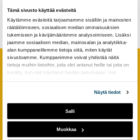
tutkimuksesta
Tämä sivusto käyttää evästeitä
kaikille
Käytämme evästeitä tarjoamamme sisällön ja mainosten
Olopisteellä kohdataan
kiinnostuneille.
pitkäaikaistyötön läheltä
räätälöimiseen, sosiaalisen median ominaisuuksien
tukemiseen ja kävijämäärämme analysoimiseen. Lisäksi
jaamme sosiaalisen median, mainosalan ja analytiikka-
alan kumppaneillemme tietoja siitä, miten käytät
sivustoamme. Kumppanimme voivat yhdistää näitä
tietoja muihin tietoihin, joita olet antanut heille tai joita on
Footer
YHTEYSTIEDOT
kerätty, kun olet käyttänyt heidän palvelujaan. Voit
muuttaa evästeasetuksiesi hyväksyntää sivuston
AMK-lehti/UAS Journal
alalaidassa olevasta
Evästeasetukset
linkistä.
Näytä tiedot
ISSN 1799-6848
Turun ammattikorkeakoulu
Salli
Joukahaisenkatu 3
20520 Turku
Muokkaa
puh. +358 50 598 5509