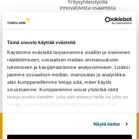
Yritysyhteistyöllä
tutkimuksesta
innovatiivista osaamista
kaikille
kiinnostuneille.
Tämä sivusto käyttää evästeitä
Käytämme evästeitä tarjoamamme sisällön ja mainosten
räätälöimiseen, sosiaalisen median ominaisuuksien
tukemiseen ja kävijämäärämme analysoimiseen. Lisäksi
Kansainvälisen hanketyön
jaamme sosiaalisen median, mainosalan ja analytiikka-
maisema epävarmuuden
alan kumppaneillemme tietoja siitä, miten käytät
aikoina – kokemuksia
sivustoamme. Kumppanimme voivat yhdistää näitä
PackAlliance -hankkeesta
tietoja muihin tietoihin, joita olet antanut heille tai joita on
kerätty, kun olet käyttänyt heidän palvelujaan. Voit
muuttaa evästeasetuksiesi hyväksyntää sivuston
alalaidassa olevasta
Evästeasetukset
linkistä.
Näytä tiedot
Footer
YHTEYSTIEDOT