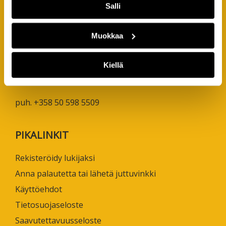
Salli
AMK-lehti/UAS Journal
ISSN 1799-6848
Muokkaa
Turun ammattikorkeakoulu
Joukahaisenkatu 3
Kiellä
20520 Turku
puh. +358 50 598 5509
PIKALINKIT
Rekisteröidy lukijaksi
Anna palautetta tai lähetä juttuvinkki
Käyttöehdot
Tietosuojaseloste
Saavutettavuusseloste