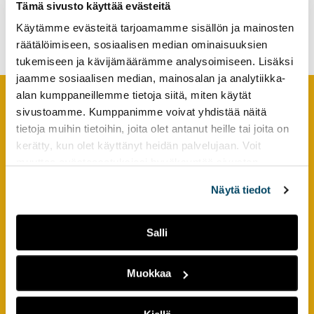
Tämä sivusto käyttää evästeitä
kierrätyksen sietämätön
tutkimuksesta
kestävyys
Käytämme evästeitä tarjoamamme sisällön ja mainosten
kaikille
räätälöimiseen, sosiaalisen median ominaisuuksien
kiinnostuneille.
tukemiseen ja kävijämäärämme analysoimiseen. Lisäksi
jaamme sosiaalisen median, mainosalan ja analytiikka-
alan kumppaneillemme tietoja siitä, miten käytät
sivustoamme. Kumppanimme voivat yhdistää näitä
Footer
YHTEYSTIEDOT
tietoja muihin tietoihin, joita olet antanut heille tai joita on
kerätty, kun olet käyttänyt heidän palvelujaan. Voit
AMK-lehti/UAS Journal
muuttaa evästeasetuksiesi hyväksyntää sivuston
ISSN 1799-6848
alalaidassa olevasta
Evästeasetukset
linkistä.
Näytä tiedot
Turun ammattikorkeakoulu
Joukahaisenkatu 3
Salli
20520 Turku
Muokkaa
puh. +358 50 598 5509