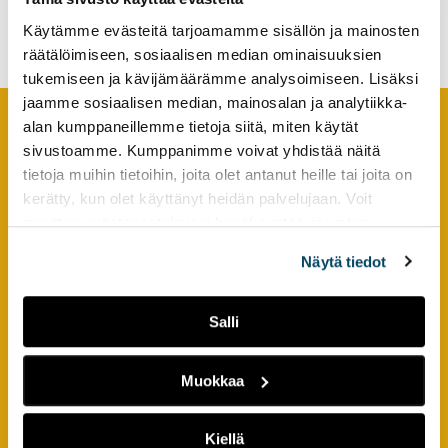
vaativat uutta osaamista
tutkimuksesta
Käytämme evästeitä tarjoamamme sisällön ja mainosten
kaikille
räätälöimiseen, sosiaalisen median ominaisuuksien
kiinnostuneille.
tukemiseen ja kävijämäärämme analysoimiseen. Lisäksi
jaamme sosiaalisen median, mainosalan ja analytiikka-
alan kumppaneillemme tietoja siitä, miten käytät
sivustoamme. Kumppanimme voivat yhdistää näitä
Footer
YHTEYSTIEDOT
tietoja muihin tietoihin, joita olet antanut heille tai joita on
kerätty, kun olet käyttänyt heidän palvelujaan. Voit
AMK-lehti/UAS Journal
muuttaa evästeasetuksiesi hyväksyntää sivuston
ISSN 1799-6848
alalaidassa olevasta
Evästeasetukset
linkistä.
Näytä tiedot
Turun ammattikorkeakoulu
Joukahaisenkatu 3
Salli
20520 Turku
puh. +358 50 598 5509
Muokkaa
PIKALINKIT
Kiellä