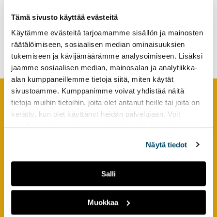
tutkimuksesta
Digityökalu
Tämä sivusto käyttää evästeitä
kaikille
opinnollistamisessa –
kiinnostuneille.
Käytämme evästeitä tarjoamamme sisällön ja mainosten
hyödyntämistä ja
suunnittelua
räätälöimiseen, sosiaalisen median ominaisuuksien
tukemiseen ja kävijämäärämme analysoimiseen. Lisäksi
jaamme sosiaalisen median, mainosalan ja analytiikka-
alan kumppaneillemme tietoja siitä, miten käytät
sivustoamme. Kumppanimme voivat yhdistää näitä
tietoja muihin tietoihin, joita olet antanut heille tai joita on
Footer
YHTEYSTIEDOT
kerätty, kun olet käyttänyt heidän palvelujaan. Voit
muuttaa evästeasetuksiesi hyväksyntää sivuston
AMK-lehti/UAS Journal
alalaidassa olevasta
Evästeasetukset
linkistä.
Näytä tiedot
ISSN 1799-6848
Turun ammattikorkeakoulu
Salli
Joukahaisenkatu 3
20520 Turku
Muokkaa