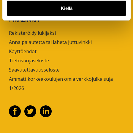
puh. +358 50 598 5509
Kiellä
PIKALINKIT
Rekisteröidy lukijaksi
Anna palautetta tai lähetä juttuvinkki
Käyttöehdot
Tietosuojaseloste
Saavutettavuusseloste
Ammattikorkeakoulujen omia verkkojulkaisuja
1/2026