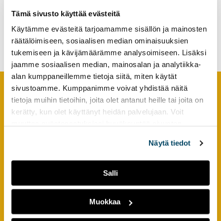
sciences in social change:
tutkimuksesta
Tämä sivusto käyttää evästeitä
working life cooperation,
kaikille
competence and new
Käytämme evästeitä tarjoamamme sisällön ja mainosten
kiinnostuneille.
technologies
räätälöimiseen, sosiaalisen median ominaisuuksien
tukemiseen ja kävijämäärämme analysoimiseen. Lisäksi
jaamme sosiaalisen median, mainosalan ja analytiikka-
alan kumppaneillemme tietoja siitä, miten käytät
sivustoamme. Kumppanimme voivat yhdistää näitä
tietoja muihin tietoihin, joita olet antanut heille tai joita on
Footer
YHTEYSTIEDOT
kerätty, kun olet käyttänyt heidän palvelujaan. Voit
muuttaa evästeasetuksiesi hyväksyntää sivuston
AMK-lehti/UAS Journal
alalaidassa olevasta
Evästeasetukset
linkistä.
ISSN 1799-6848
Näytä tiedot
Turun ammattikorkeakoulu
Salli
Joukahaisenkatu 3
20520 Turku
Muokkaa
puh. +358 50 598 5509