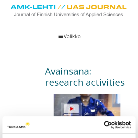
Hyppää
Hyppää
Hyppää
pääsisältöön
ensisijaiseen
alatunnisteeseen
sivupalkkiin
UAS
AMK-
Journal
lehti
Valikko
on
ammattikorkeakoulujen
verkkojulkaisu,
joka
Avainsana:
viestittää
research activities
ammattikorkeakoulujen
tutkimus-,
kehittämis-
ja
innovaatiotoiminnasta
sekä
ammattikorkeakoulutusta
koskevasta
Universities of applied