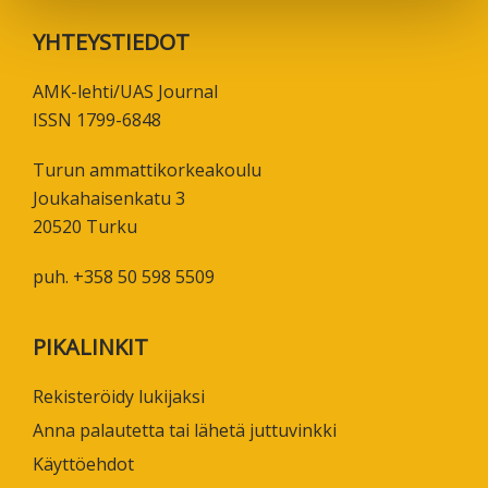
Footer
YHTEYSTIEDOT
AMK-lehti/UAS Journal
ISSN 1799-6848
Turun ammattikorkeakoulu
Joukahaisenkatu 3
20520 Turku
puh. +358 50 598 5509
PIKALINKIT
Rekisteröidy lukijaksi
Anna palautetta tai lähetä juttuvinkki
Käyttöehdot