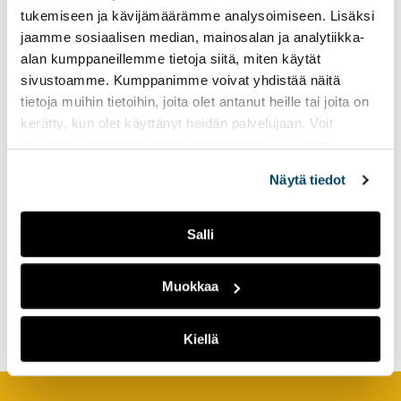
reports in universities of
tukemiseen ja kävijämäärämme analysoimiseen. Lisäksi
applied sciences:
jaamme sosiaalisen median, mainosalan ja analytiikka-
collaboration and
digitalization
alan kumppaneillemme tietoja siitä, miten käytät
sivustoamme. Kumppanimme voivat yhdistää näitä
tietoja muihin tietoihin, joita olet antanut heille tai joita on
kerätty, kun olet käyttänyt heidän palvelujaan. Voit
muuttaa evästeasetuksiesi hyväksyntää sivuston
alalaidassa olevasta
Evästeasetukset
linkistä.
Näytä tiedot
Salli
Vastaan- ja vastuunottokyky
Muokkaa
– havaintoja
opetuskokeilusta
Kiellä