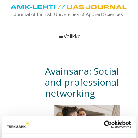
Hyppää
Hyppää
Hyppää
pääsisältöön
ensisijaiseen
alatunnisteeseen
sivupalkkiin
UAS
AMK-
Journal
lehti
Valikko
on
ammattikorkeakoulujen
verkkojulkaisu,
joka
Avainsana:
Social
viestittää
and professional
ammattikorkeakoulujen
tutkimus-,
networking
kehittämis-
ja
innovaatiotoiminnasta
sekä
ammattikorkeakoulutusta
koskevasta