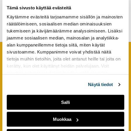
tutkimuksesta
Tämä sivusto käyttää evästeitä
Networking towards a more
kaikille
sustainable working life for
Käytämme evästeitä tarjoamamme sisällön ja mainosten
kiinnostuneille.
immigrants
räätälöimiseen, sosiaalisen median ominaisuuksien
tukemiseen ja kävijämäärämme analysoimiseen. Lisäksi
jaamme sosiaalisen median, mainosalan ja analytiikka-
alan kumppaneillemme tietoja siitä, miten käytät
sivustoamme. Kumppanimme voivat yhdistää näitä
tietoja muihin tietoihin, joita olet antanut heille tai joita on
Footer
YHTEYSTIEDOT
kerätty, kun olet käyttänyt heidän palvelujaan. Voit
muuttaa evästeasetuksiesi hyväksyntää sivuston
AMK-lehti/UAS Journal
alalaidassa olevasta
Evästeasetukset
linkistä.
ISSN 1799-6848
Näytä tiedot
Turun ammattikorkeakoulu
Salli
Joukahaisenkatu 3
20520 Turku
Muokkaa
puh. +358 50 598 5509