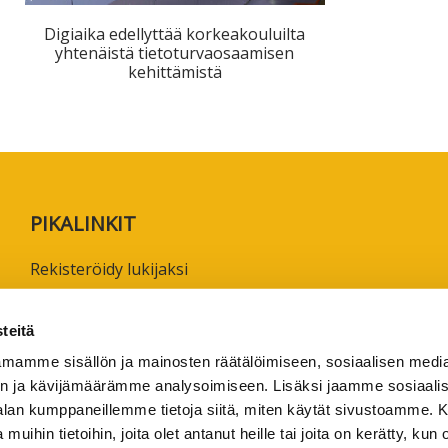
ta
Digiaika edellyttää korkeakouluilta
esta
yhtenäistä tietoturvaosaamisen
kehittämistä
eille.
PIKALINKIT
Rekisteröidy lukijaksi
Anna palautetta tai lähetä juttuvinkki
Käyttöehdot
teitä
Tietosuojaseloste
mamme sisällön ja mainosten räätälöimiseen, sosiaalisen medi
n ja kävijämäärämme analysoimiseen. Lisäksi jaamme sosiaali
Saavutettavuusseloste
-alan kumppaneillemme tietoja siitä, miten käytät sivustoamme
Ammattikorkeakoulujen omia verkkojulkaisuja
 muihin tietoihin, joita olet antanut heille tai joita on kerätty, kun 