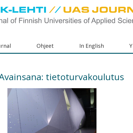
urnal
Ohjeet
In English
Y
orkeakoulujen
aisu,
Avainsana:
tietoturvakoulutus
orkeakoulujen
,
s-
otoiminnasta
orkeakoulutusta