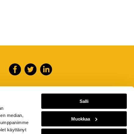
Salli
an
sen median,
Muokkaa
. Kumppanimme
olet käyttänyt