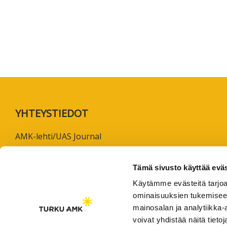
koskevas
tutkimuks
kaikille
kiinnostun
Footer
YHTEYSTIEDOT
AMK-lehti/UAS Journal
ISSN 1799-6848
Tämä sivusto käyttää eväs
Turun ammattikorkeakoulu
Käytämme evästeitä tarjoa
Joukahaisenkatu 3
ominaisuuksien tukemisee
20520 Turku
mainosalan ja analytiikka
voivat yhdistää näitä tietoja
puh. +358 50 598 5509