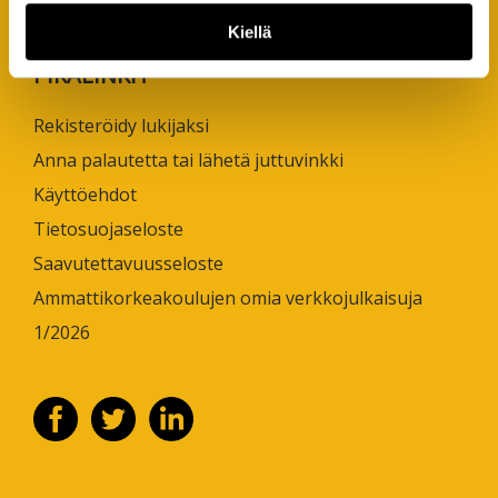
puh. +358 50 598 5509
Kiellä
PIKALINKIT
Rekisteröidy lukijaksi
Anna palautetta tai lähetä juttuvinkki
Käyttöehdot
Tietosuojaseloste
Saavutettavuusseloste
Ammattikorkeakoulujen omia verkkojulkaisuja
1/2026