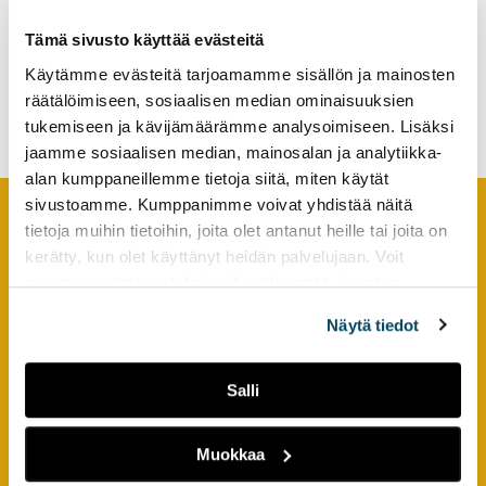
työharjoittelujaksoilla
tutkimuksesta
yhdenvertaistaa
Tämä sivusto käyttää evästeitä
kaikille
kansainvälistä
kiinnostuneille.
Käytämme evästeitä tarjoamamme sisällön ja mainosten
sairaanhoitajaopiskelijaa ja
koko työyhteisöä
räätälöimiseen, sosiaalisen median ominaisuuksien
tukemiseen ja kävijämäärämme analysoimiseen. Lisäksi
jaamme sosiaalisen median, mainosalan ja analytiikka-
alan kumppaneillemme tietoja siitä, miten käytät
sivustoamme. Kumppanimme voivat yhdistää näitä
tietoja muihin tietoihin, joita olet antanut heille tai joita on
Footer
YHTEYSTIEDOT
kerätty, kun olet käyttänyt heidän palvelujaan. Voit
muuttaa evästeasetuksiesi hyväksyntää sivuston
AMK-lehti/UAS Journal
alalaidassa olevasta
Evästeasetukset
linkistä.
Näytä tiedot
ISSN 1799-6848
Turun ammattikorkeakoulu
Salli
Joukahaisenkatu 3
20520 Turku
Muokkaa