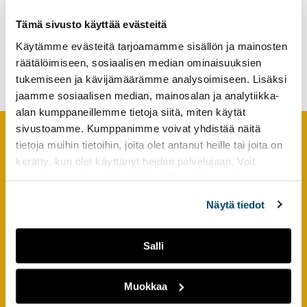
tutkimuksesta
Tämä sivusto käyttää evästeitä
kaikille
Maailmantilanteiden
kiinnostuneille.
Käytämme evästeitä tarjoamamme sisällön ja mainosten
vaikutukset työskentelyyn
rakennustyömailla
räätälöimiseen, sosiaalisen median ominaisuuksien
tukemiseen ja kävijämäärämme analysoimiseen. Lisäksi
jaamme sosiaalisen median, mainosalan ja analytiikka-
alan kumppaneillemme tietoja siitä, miten käytät
sivustoamme. Kumppanimme voivat yhdistää näitä
tietoja muihin tietoihin, joita olet antanut heille tai joita on
Footer
YHTEYSTIEDOT
kerätty, kun olet käyttänyt heidän palvelujaan. Voit
muuttaa evästeasetuksiesi hyväksyntää sivuston
AMK-lehti/UAS Journal
alalaidassa olevasta
Evästeasetukset
linkistä.
Näytä tiedot
ISSN 1799-6848
Turun ammattikorkeakoulu
Salli
Joukahaisenkatu 3
20520 Turku
Muokkaa