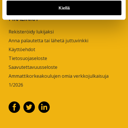
puh. +358 50 598 5509
Kiellä
PIKALINKIT
Rekisteröidy lukijaksi
Anna palautetta tai lähetä juttuvinkki
Käyttöehdot
Tietosuojaseloste
Saavutettavuusseloste
Ammattikorkeakoulujen omia verkkojulkaisuja
1/2026