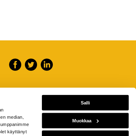
Salli
an
sen median,
Muokkaa
. Kumppanimme
olet käyttänyt