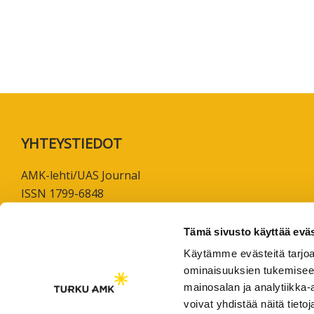
koskevas
tutkimuks
kaikille
kiinnostun
Footer
YHTEYSTIEDOT
AMK-lehti/UAS Journal
ISSN 1799-6848
Turun ammattikorkeakoulu
Tämä sivusto käyttää eväs
Joukahaisenkatu 3
Käytämme evästeitä tarjoa
20520 Turku
ominaisuuksien tukemisee
mainosalan ja analytiikka
puh. +358 50 598 5509
voivat yhdistää näitä tietoja