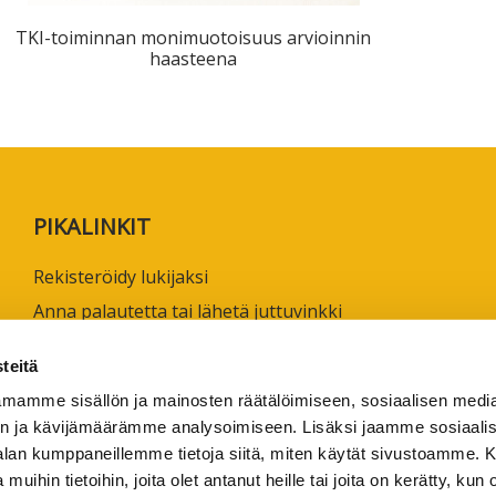
ta
TKI-toiminnan monimuotoisuus arvioinnin
esta
haasteena
eille.
PIKALINKIT
Rekisteröidy lukijaksi
Anna palautetta tai lähetä juttuvinkki
Käyttöehdot
teitä
Tietosuojaseloste
mamme sisällön ja mainosten räätälöimiseen, sosiaalisen medi
Saavutettavuusseloste
n ja kävijämäärämme analysoimiseen. Lisäksi jaamme sosiaali
Ammattikorkeakoulujen omia verkkojulkaisuja
-alan kumppaneillemme tietoja siitä, miten käytät sivustoamme
 muihin tietoihin, joita olet antanut heille tai joita on kerätty, kun 
1/2026