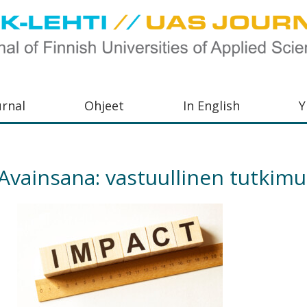
urnal
Ohjeet
In English
Y
orkeakoulujen
aisu,
Avainsana:
vastuullinen tutkimu
orkeakoulujen
,
s-
otoiminnasta
orkeakoulutusta