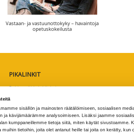
ta
esta
Vastaan- ja vastuunottokyky – havaintoja
opetuskokeilusta
eille.
PIKALINKIT
Rekisteröidy lukijaksi
Anna palautetta tai lähetä juttuvinkki
teitä
Käyttöehdot
mamme sisällön ja mainosten räätälöimiseen, sosiaalisen medi
Tietosuojaseloste
n ja kävijämäärämme analysoimiseen. Lisäksi jaamme sosiaali
-alan kumppaneillemme tietoja siitä, miten käytät sivustoamme
Saavutettavuusseloste
 muihin tietoihin, joita olet antanut heille tai joita on kerätty, kun 