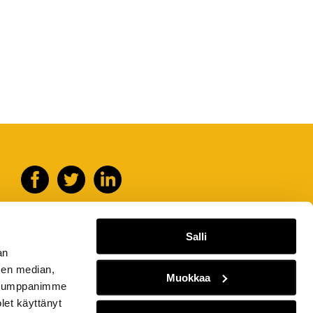
Salli
an
sen median,
Muokkaa
. Kumppanimme
olet käyttänyt