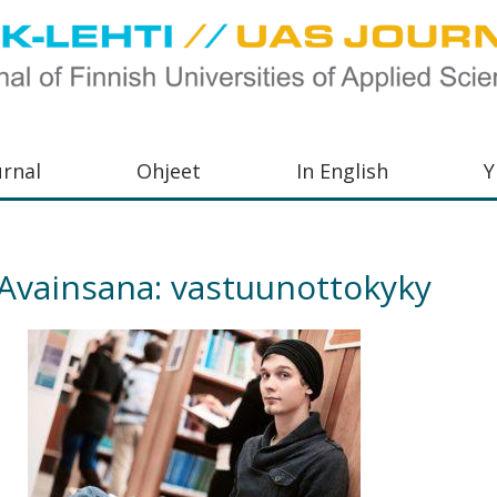
urnal
Ohjeet
In English
Y
orkeakoulujen
aisu,
Avainsana:
vastuunottokyky
orkeakoulujen
,
s-
otoiminnasta
orkeakoulutusta