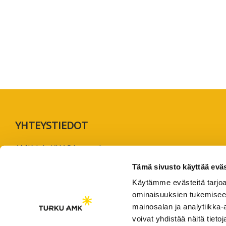
koskevas
tutkimuks
kaikille
kiinnostun
Footer
YHTEYSTIEDOT
AMK-lehti/UAS Journal
ISSN 1799-6848
Tämä sivusto käyttää eväs
Käytämme evästeitä tarjoa
Turun ammattikorkeakoulu
ominaisuuksien tukemisee
Joukahaisenkatu 3
mainosalan ja analytiikka
20520 Turku
voivat yhdistää näitä tietoja