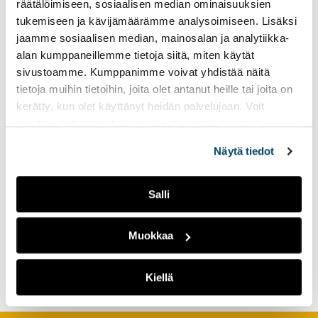
räätälöimiseen, sosiaalisen median ominaisuuksien
tukemiseen ja kävijämäärämme analysoimiseen. Lisäksi
Etäopetus toimii myös
jaamme sosiaalisen median, mainosalan ja analytiikka-
maahanmuuttajien suomen
alan kumppaneillemme tietoja siitä, miten käytät
opetuksessa
sivustoamme. Kumppanimme voivat yhdistää näitä
tietoja muihin tietoihin, joita olet antanut heille tai joita on
kerätty, kun olet käyttänyt heidän palvelujaan. Voit
muuttaa evästeasetuksiesi hyväksyntää sivuston
alalaidassa olevasta
Evästeasetukset
linkistä.
Näytä tiedot
Salli
Opiskelijalähtöinen verkko-
Muokkaa
opintojen suunnittelu
korkeakoulussa
Kiellä