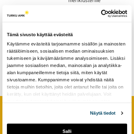
meriklusterille
tutkimuksesta
kaikille
kiinnostuneille.
Tämä sivusto käyttää evästeitä
Käytämme evästeitä tarjoamamme sisällön ja mainosten
räätälöimiseen, sosiaalisen median ominaisuuksien
tukemiseen ja kävijämäärämme analysoimiseen. Lisäksi
Merialalle tehokkuutta
jaamme sosiaalisen median, mainosalan ja analytiikka-
Satakunnassa ja eteläisessä
alan kumppaneillemme tietoja siitä, miten käytät
Afrikassa
sivustoamme. Kumppanimme voivat yhdistää näitä
tietoja muihin tietoihin, joita olet antanut heille tai joita on
kerätty, kun olet käyttänyt heidän palvelujaan. Voit
muuttaa evästeasetuksiesi hyväksyntää sivuston
alalaidassa olevasta
Evästeasetukset
linkistä.
Näytä tiedot
Footer
YHTEYSTIEDOT
AMK-lehti/UAS Journal
Salli