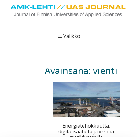
Hyppää
Hyppää
Hyppää
pääsisältöön
ensisijaiseen
alatunnisteeseen
sivupalkkiin
UAS
AMK-
Journal
lehti
Valikko
on
ammattikorkeakoulujen
verkkojulkaisu,
joka
Avainsana:
vienti
viestittää
ammattikorkeakoulujen
tutkimus-,
kehittämis-
ja
innovaatiotoiminnasta
sekä
Energiatehokkuutta,
ammattikorkeakoulutusta
digitalisaatiota ja vientiä
koskevasta