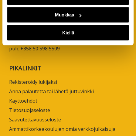
ISSN 1799-6848
Muokkaa
Turun ammattikorkeakoulu
Joukahaisenkatu 3
Kiellä
20520 Turku
puh. +358 50 598 5509
PIKALINKIT
Rekisteröidy lukijaksi
Anna palautetta tai lähetä juttuvinkki
Käyttöehdot
Tietosuojaseloste
Saavutettavuusseloste
Ammattikorkeakoulujen omia verkkojulkaisuja