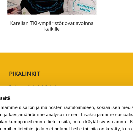
ta
esta
Karelian TKI-ympäristöt ovat avoinna
kaikille
eille.
PIKALINKIT
Rekisteröidy lukijaksi
Anna palautetta tai lähetä juttuvinkki
teitä
Käyttöehdot
mamme sisällön ja mainosten räätälöimiseen, sosiaalisen medi
Tietosuojaseloste
n ja kävijämäärämme analysoimiseen. Lisäksi jaamme sosiaali
-alan kumppaneillemme tietoja siitä, miten käytät sivustoamme
Saavutettavuusseloste
 muihin tietoihin, joita olet antanut heille tai joita on kerätty, kun 