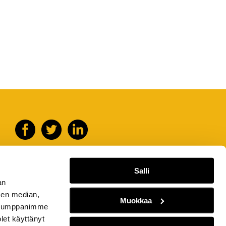
Salli
an
sen median,
Muokkaa
. Kumppanimme
olet käyttänyt