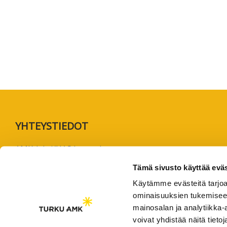
koskevas
tutkimuks
kaikille
kiinnostun
Footer
YHTEYSTIEDOT
AMK-lehti/UAS Journal
ISSN 1799-6848
Tämä sivusto käyttää eväs
Käytämme evästeitä tarjoa
Turun ammattikorkeakoulu
ominaisuuksien tukemisee
Joukahaisenkatu 3
mainosalan ja analytiikka
20520 Turku
voivat yhdistää näitä tietoja