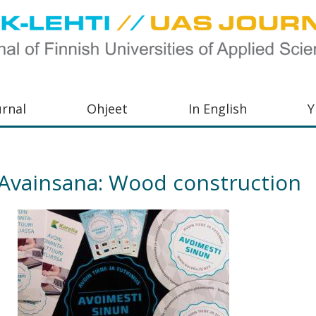
urnal
Ohjeet
In English
Y
orkeakoulujen
aisu,
Avainsana:
Wood construction
orkeakoulujen
,
s-
otoiminnasta
orkeakoulutusta