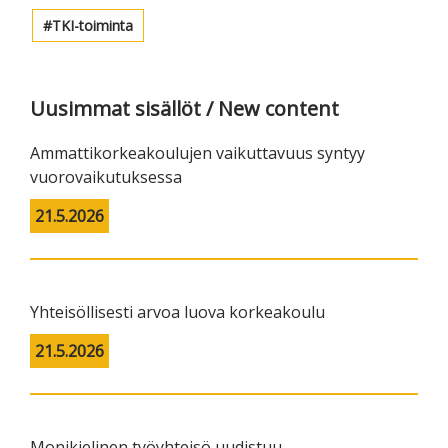
TKI-toiminta
Uusimmat sisällöt / New content
Ammattikorkeakoulujen vaikuttavuus syntyy
vuorovaikutuksessa
21.5.2026
Yhteisöllisesti arvoa luova korkeakoulu
21.5.2026
Monikielinen työyhteisö uudistuu