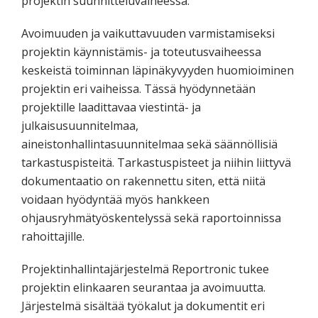
projektin suunnitteluvaiheessa.
Avoimuuden ja vaikuttavuuden varmistamiseksi
projektin käynnistämis- ja toteutusvaiheessa
keskeistä toiminnan läpinäkyvyyden huomioiminen
projektin eri vaiheissa. Tässä hyödynnetään
projektille laadittavaa viestintä- ja
julkaisusuunnitelmaa,
aineistonhallintasuunnitelmaa sekä säännöllisiä
tarkastuspisteitä. Tarkastuspisteet ja niihin liittyvä
dokumentaatio on rakennettu siten, että niitä
voidaan hyödyntää myös hankkeen
ohjausryhmätyöskentelyssä sekä raportoinnissa
rahoittajille.
Projektinhallintajärjestelmä Reportronic tukee
projektin elinkaaren seurantaa ja avoimuutta.
Järjestelmä sisältää työkalut ja dokumentit eri