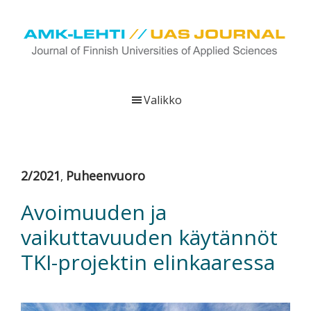
Hyppää
Hyppää
Hyppää
pääsisältöön
ensisijaiseen
alatunnisteeseen
sivupalkkiin
UAS
AMK-
Journal
lehti
Valikko
on
ammattikorkeakoulujen
verkkojulkaisu,
joka
2/2021
Puheenvuoro
,
viestittää
ammattikorkeakoulujen
Avoimuuden ja
tutkimus-,
vaikuttavuuden käytännöt
kehittämis-
ja
TKI-projektin elinkaaressa
innovaatiotoiminnasta
sekä
ammattikorkeakoulutusta