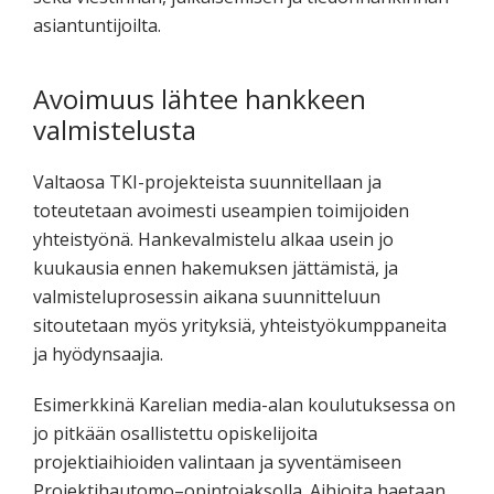
asiantuntijoilta.
Avoimuus lähtee hankkeen
valmistelusta
Valtaosa TKI-projekteista suunnitellaan ja
toteutetaan avoimesti useampien toimijoiden
yhteistyönä. Hankevalmistelu alkaa usein jo
kuukausia ennen hakemuksen jättämistä, ja
valmisteluprosessin aikana suunnitteluun
sitoutetaan myös yrityksiä, yhteistyökumppaneita
ja hyödynsaajia.
Esimerkkinä Karelian media-alan koulutuksessa on
jo pitkään osallistettu opiskelijoita
projektiaihioiden valintaan ja syventämiseen
Projektihautomo–opintojaksolla. Aihioita haetaan