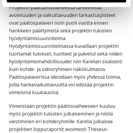
Projektin päättämisvaiheessa tärkeimmät
avoimuuden ja vaikuttavuuden tarkastuspisteet
ovat päätöspalaveri noin puoli vuotta ennen
hankkeen päättymistä sekä projektin tulosten
hyödyntämissuunnitelma.
Hyödyntämissuunnitelmassa kuvaillaan projektin
tuottamat tulokset, tuotteet ja palvelut sekä niiden
hyödyntämismahdollisuudet niin Karelian sisäisesti
kuin kohde- ja sidosryhmien näkökulmasta.
Päätöspalaverissa ideoidaan myös yhdessä toimia,
joilla hankevaikuttavuutta voi edistää projektin
viimeisinä kuukausina.
Viimeistään projektin päätösvaiheeseen kuuluu
myös projektin tulosten julkaiseminen ja niistä
viestiminen eri kohderyhmille. Karelia julkaisee
projektien loppuraportit avoimesti Theseus-