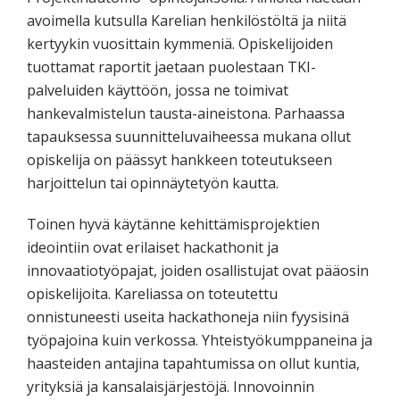
avoimella kutsulla Karelian henkilöstöltä ja niitä
kertyykin vuosittain kymmeniä. Opiskelijoiden
tuottamat raportit jaetaan puolestaan TKI-
palveluiden käyttöön, jossa ne toimivat
hankevalmistelun tausta-aineistona. Parhaassa
tapauksessa suunnitteluvaiheessa mukana ollut
opiskelija on päässyt hankkeen toteutukseen
harjoittelun tai opinnäytetyön kautta.
Toinen hyvä käytänne kehittämisprojektien
ideointiin ovat erilaiset hackathonit ja
innovaatiotyöpajat, joiden osallistujat ovat pääosin
opiskelijoita. Kareliassa on toteutettu
onnistuneesti useita hackathoneja niin fyysisinä
työpajoina kuin verkossa. Yhteistyökumppaneina ja
haasteiden antajina tapahtumissa on ollut kuntia,
yrityksiä ja kansalaisjärjestöjä. Innovoinnin