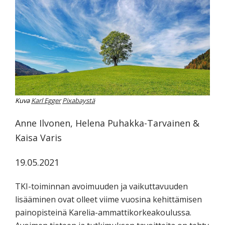
koskevasta
tutkimuksesta
kaikille
kiinnostuneille.
Kuva
Karl Egger
Pixabaystä
Anne Ilvonen, Helena Puhakka-Tarvainen &
Kaisa Varis
19.05.2021
TKI-toiminnan avoimuuden ja vaikuttavuuden
lisääminen ovat olleet viime vuosina kehittämisen
painopisteinä Karelia-ammattikorkeakoulussa.