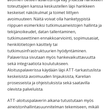
toteuttajien kanssa keskustellen läpi hankkeen
keskeiset näkökulmat ja toimet liittyen
avoimuuteen. Näitä voivat olla hanketyypistä
riippuen esimerkiksi tutkimusaineistojen hallinta ja
tekijänoikeudet, datan tallentaminen,
tutkimuseettinen ennakkoarviointi, sopimusasiat,
henkilötietojen käsittely tai
tutkimusinfrastruktuurien hyödyntäminen.
Palaverissa sivutaan myös hankevaikuttavuutta
sekä integraatiota koulutukseen.
Aloituspalaverissa käydään läpi ATT-tarkastuslista
keskeisistä avoimuuden linjauksista, Karelian
prosesseista ja ohjeistuksista sekä saatavilla
olevista palveluista.
ATT-aloituspalaverin aikana tutustutaan myös
aineistonhallintasuunnitelman tekemiseen, mikäli