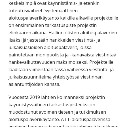
keskeisimpiä ovat käynnistämis- ja etenkin
toteutusvaiheet. Systemaattinen
aloituspalaverikäytäntö kaikille alkaville projekteille
on ensimmäinen tarkastuspiste projektin
elinkaaren aikana. Hallinnollisten aloituspalaverien
lisäksi järjestetään hankkeiden viestintä- ja
julkaisuasioiden aloituspalaverit, joissa
painotetaan monipuolista ja -kanavaista viestintää
hankevaikuttavuuden maksimoiseksi. Projekteille
laaditaan viimeistään tässä vaiheessa viestintä- ja
julkaisusuunnitelma yhteistyössä viestinnän
asiantuntijoiden kanssa.
Vuodesta 2019 lähtien kolmanneksi projektin
käynnistysvaiheen tarkastuspisteeksi on
muodostunut avoimen tieteen ja tutkimuksen
aloituspalaverikäytäntö. ATT-aloituspalaverissa
avoimen tieteen asiantuntija käy yhdessä hankkeen