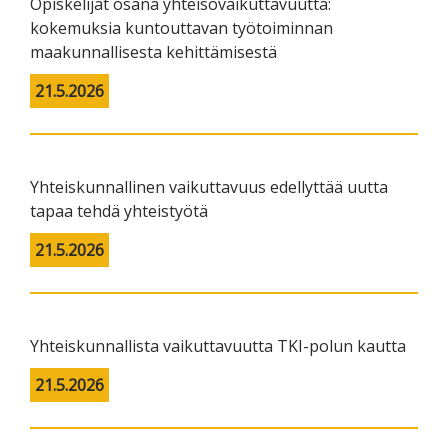
Opiskelijat osana yhteisövaikuttavuutta:
kokemuksia kuntouttavan työtoiminnan
maakunnallisesta kehittämisestä
21.5.2026
Yhteiskunnallinen vaikuttavuus edellyttää uutta
tapaa tehdä yhteistyötä
21.5.2026
Yhteiskunnallista vaikuttavuutta TKI-polun kautta
21.5.2026