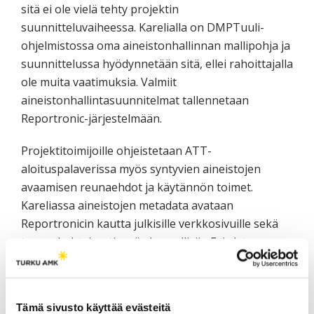
sitä ei ole vielä tehty projektin
suunnitteluvaiheessa. Karelialla on DMPTuuli-
ohjelmistossa oma aineistonhallinnan mallipohja ja
suunnittelussa hyödynnetään sitä, ellei rahoittajalla
ole muita vaatimuksia. Valmiit
aineistonhallintasuunnitelmat tallennetaan
Reportronic-järjestelmään.
Projektitoimijoille ohjeistetaan ATT-
aloituspalaverissa myös syntyvien aineistojen
avaamisen reunaehdot ja käytännön toimet.
Kareliassa aineistojen metadata avataan
Reportronicin kautta julkisille verkkosivuille sekä
tapauskohtaisesti myös kansallisiin Fairdata-
palveluihin. Esimerkkejä Karelian projekteissa
tuotetuista ja avatuista tutkimusaineistoista ovat
mm. peltojen eroosioherkkyyskartta,
Tämä sivusto käyttää evästeitä