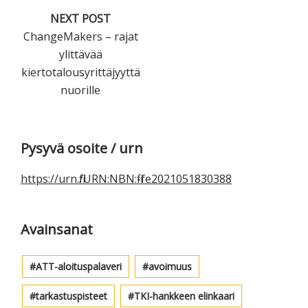
NEXT POST
ChangeMakers – rajat
ylittävää
kiertotalousyrittäjyyttä
nuorille
Ensisijainen
Pysyvä osoite / urn
sivupalkki
https://urn.fi/URN:NBN:fi-fe2021051830388
Avainsanat
ATT-aloituspalaveri
avoimuus
tarkastuspisteet
TKI-hankkeen elinkaari