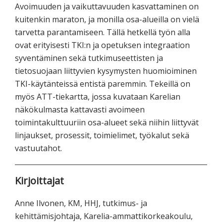
Avoimuuden ja vaikuttavuuden kasvattaminen on
kuitenkin maraton, ja monilla osa-alueilla on vielä
tarvetta parantamiseen. Tällä hetkellä työn alla
ovat erityisesti TKI:n ja opetuksen integraation
syventäminen sekä tutkimuseettisten ja
tietosuojaan liittyvien kysymysten huomioiminen
TKI-käytänteissä entistä paremmin. Tekeillä on
myös ATT-tiekartta, jossa kuvataan Karelian
näkökulmasta kattavasti avoimeen
toimintakulttuuriin osa-alueet sekä niihin liittyvät
linjaukset, prosessit, toimielimet, työkalut sekä
vastuutahot.
Kirjoittajat
Anne Ilvonen, KM, HHJ, tutkimus- ja
kehittämisjohtaja, Karelia-ammattikorkeakoulu,