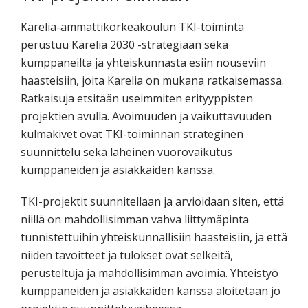
Karelia-ammattikorkeakoulun TKI-toiminta
perustuu Karelia 2030 -strategiaan sekä
kumppaneilta ja yhteiskunnasta esiin nouseviin
haasteisiin, joita Karelia on mukana ratkaisemassa.
Ratkaisuja etsitään useimmiten erityyppisten
projektien avulla. Avoimuuden ja vaikuttavuuden
kulmakivet ovat TKI-toiminnan strateginen
suunnittelu sekä läheinen vuorovaikutus
kumppaneiden ja asiakkaiden kanssa.
TKI-projektit suunnitellaan ja arvioidaan siten, että
niillä on mahdollisimman vahva liittymäpinta
tunnistettuihin yhteiskunnallisiin haasteisiin, ja että
niiden tavoitteet ja tulokset ovat selkeitä,
perusteltuja ja mahdollisimman avoimia. Yhteistyö
kumppaneiden ja asiakkaiden kanssa aloitetaan jo