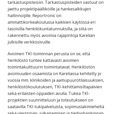
tarkastuspisteisiin. Tarkastuspisteiden vastuut on
jaettu projektipäälliköille ja hankesalkkujen
hallinnoijille. Reportronic on
ammattikorkeakoulussa kaikkien käytössä eri
tasoisilla henkilökuntatunnuksilla, ja siitä on
rakennettu myös avoimia rajapintoja Karelian
julkisille verkkosivuille.
Avoimen TKI-toiminnan perusta on se, että
henkilöstö tuntee kattavasti avoimen
toimintakulttuurin toimintatavat. Henkilöstön
avoimuuden osaamista on Kareliassa kehitetty jo
vuosia mm. klinikoiden ja aamupuurotilaisuuksien,
henkilöstökoulutuksen, TKI-kehittämisiltapäivien
sekä erilaisten oppaiden avulla. Tukea TKI-
projektien suunnitteluun ja toteutukseen on
saatavilla TKI-tukipalveluista, sopimuslakimieheltä
sekä viestinnän, julkaisemisen ja tiedonhankinnan