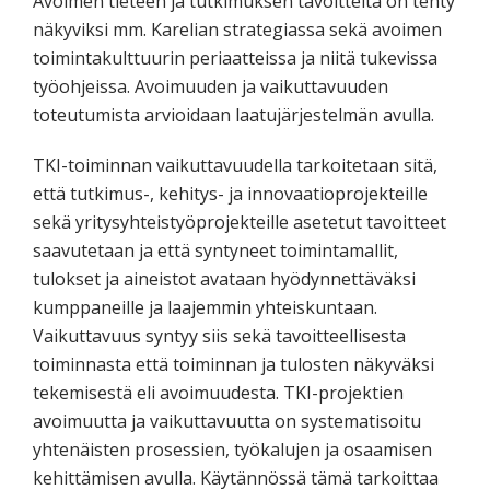
Avoimen tieteen ja tutkimuksen tavoitteita on tehty
näkyviksi mm. Karelian strategiassa sekä avoimen
toimintakulttuurin periaatteissa ja niitä tukevissa
työohjeissa. Avoimuuden ja vaikuttavuuden
toteutumista arvioidaan laatujärjestelmän avulla.
TKI-toiminnan vaikuttavuudella tarkoitetaan sitä,
että tutkimus-, kehitys- ja innovaatioprojekteille
sekä yritysyhteistyöprojekteille asetetut tavoitteet
saavutetaan ja että syntyneet toimintamallit,
tulokset ja aineistot avataan hyödynnettäväksi
kumppaneille ja laajemmin yhteiskuntaan.
Vaikuttavuus syntyy siis sekä tavoitteellisesta
toiminnasta että toiminnan ja tulosten näkyväksi
tekemisestä eli avoimuudesta. TKI-projektien
avoimuutta ja vaikuttavuutta on systematisoitu
yhtenäisten prosessien, työkalujen ja osaamisen
kehittämisen avulla. Käytännössä tämä tarkoittaa