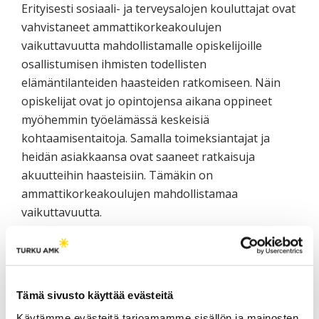
Erityisesti sosiaali- ja terveysalojen kouluttajat ovat
vahvistaneet ammattikorkeakoulujen
vaikuttavuutta mahdollistamalle opiskelijoille
osallistumisen ihmisten todellisten
elämäntilanteiden haasteiden ratkomiseen. Näin
opiskelijat ovat jo opintojensa aikana oppineet
myöhemmin työelämässä keskeisiä
kohtaamisentaitoja. Samalla toimeksiantajat ja
heidän asiakkaansa ovat saaneet ratkaisuja
akuutteihin haasteisiin. Tämäkin on
ammattikorkeakoulujen mahdollistamaa
vaikuttavuutta.
Myös kansainvälistymisen kautta aukeaa näköalaa
ammattikorkeakoulujen vaikuttavuudelle.
Alueellisesta toimijasta voi kasvaa yhdessä
Tämä sivusto käyttää evästeitä
kumppaniensa kanssa eurooppalainen vaikuttaja.
Toisaalta ammattikorkeakoulun rooli voi olla
Käytämme evästeitä tarjoamamme sisällön ja mainosten