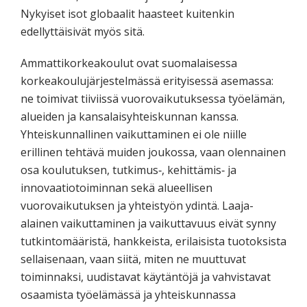
Nykyiset isot globaalit haasteet kuitenkin
edellyttäisivät myös sitä.
Ammattikorkeakoulut ovat suomalaisessa
korkeakoulujärjestelmässä erityisessä asemassa:
ne toimivat tiiviissä vuorovaikutuksessa työelämän,
alueiden ja kansalaisyhteiskunnan kanssa.
Yhteiskunnallinen vaikuttaminen ei ole niille
erillinen tehtävä muiden joukossa, vaan olennainen
osa koulutuksen, tutkimus‑, kehittämis‑ ja
innovaatiotoiminnan sekä alueellisen
vuorovaikutuksen ja yhteistyön ydintä. Laaja-
alainen vaikuttaminen ja vaikuttavuus eivät synny
tutkintomääristä, hankkeista, erilaisista tuotoksista
sellaisenaan, vaan siitä, miten ne muuttuvat
toiminnaksi, uudistavat käytäntöjä ja vahvistavat
osaamista työelämässä ja yhteiskunnassa