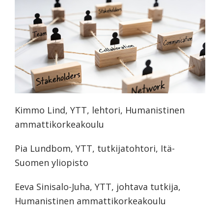
koskevasta
tutkimuksesta
kaikille
kiinnostuneille.
Kimmo Lind, YTT, lehtori, Humanistinen
ammattikorkeakoulu
Pia Lundbom, YTT, tutkijatohtori, Itä-
Suomen yliopisto
Eeva Sinisalo-Juha, YTT, johtava tutkija,
Humanistinen ammattikorkeakoulu