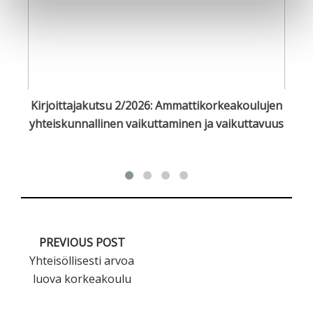
t
Kirjoittajakutsu 2/2026: Ammattikorkeakoulujen
yhteiskunnallinen vaikuttaminen ja vaikuttavuus
e
PREVIOUS POST
Yhteisöllisesti arvoa
luova korkeakoulu