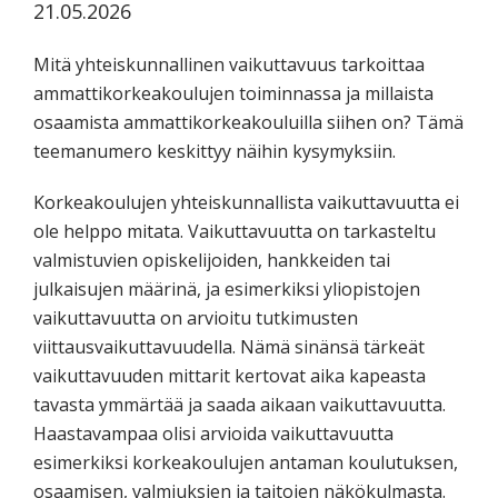
21.05.2026
Mitä yhteiskunnallinen vaikuttavuus tarkoittaa
ammattikorkeakoulujen toiminnassa ja millaista
osaamista ammattikorkeakouluilla siihen on? Tämä
teemanumero keskittyy näihin kysymyksiin.
Korkeakoulujen yhteiskunnallista vaikuttavuutta ei
ole helppo mitata. Vaikuttavuutta on tarkasteltu
valmistuvien opiskelijoiden, hankkeiden tai
julkaisujen määrinä, ja esimerkiksi yliopistojen
vaikuttavuutta on arvioitu tutkimusten
viittausvaikuttavuudella. Nämä sinänsä tärkeät
vaikuttavuuden mittarit kertovat aika kapeasta
tavasta ymmärtää ja saada aikaan vaikuttavuutta.
Haastavampaa olisi arvioida vaikuttavuutta
esimerkiksi korkeakoulujen antaman koulutuksen,
osaamisen, valmiuksien ja taitojen näkökulmasta.