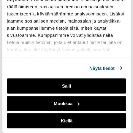
räätälöimiseen, sosiaalisen median ominaisuuksien
kotoutumisen edistämisessä ja samalla alueellisen
tukemiseen ja kävijämäärämme analysoimiseen. Lisäksi
työvoimapulan ja siitä seuraavien haasteiden
jaamme sosiaalisen median, mainosalan ja analytiikka-
ratkaisemisessa.
alan kumppaneillemme tietoja siitä, miten käytät
sivustoamme. Kumppanimme voivat yhdistää näitä
Ammattikorkeakoulujen vaikuttavuus syntyy
tietoja muihin tietoihin, joita olet antanut heille tai joita on
yhteisestä tekemisestä.
kerätty, kun olet käyttänyt heidän palvelujaan. Voit
muuttaa evästeasetuksiesi hyväksyntää sivuston
LISÄÄ AIHEEN YMPÄRILTÄ /
alalaidassa olevasta
Evästeasetukset
linkistä.
Näytä tiedot
RELATED POSTS
Salli
Muokkaa
Kiellä