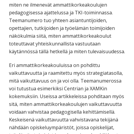
miten ne ilmenevät ammattikorkeakoulujen
pedagogisessa ajattelussa ja TKI-toiminnassa.
Teemanumero tuo yhteen asiantuntijoiden,
opettajien, tutkijoiden ja työelämän toimijoiden
näkökulmia siitä, miten ammattikorkeakoulut
toteuttavat yhteiskunnallista vastuutaan
käytännössä tällä hetkellä ja miten tulevaisuudessa.
Eri ammattikorkeakouluissa on pohdittu
vaikuttavuutta ja raamitettu myös strategiatasolla,
mitä vaikuttavuus on ja voi olla. Teemanumerossa
voi tutustua esimerkiksi Centrian ja XAMKin
kokemuksiin. Useissa artikkeleissa pohditaan myös
sitä, miten ammattikorkeakoulujen vaikuttavuutta
voidaan vahvistaa pedagogisella kehittämisellä.
Keskeisenä vaikuttavuutta vahvistavana tekijänä
nähdään opiskeluympäristöt, joissa opiskelijat,