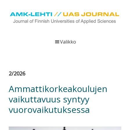
Hyppää
Hyppää
Hyppää
pääsisältöön
ensisijaiseen
alatunnisteeseen
sivupalkkiin
UAS
AMK-
Journal
lehti
Valikko
on
ammattikorkeakoulujen
verkkojulkaisu,
joka
2/2026
viestittää
ammattikorkeakoulujen
Ammattikorkeakoulujen
tutkimus-,
vaikuttavuus syntyy
kehittämis-
ja
vuorovaikutuksessa
innovaatiotoiminnasta
sekä
ammattikorkeakoulutusta