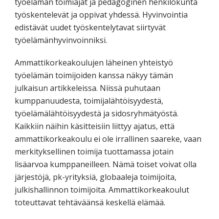
työelämän toimiajat ja pedagoginen henkilökunta
työskentelevät ja oppivat yhdessä. Hyvinvointia
edistävät uudet työskentelytavat siirtyvät
työelämänhyvinvoinniksi.
Ammattikorkeakoulujen läheinen yhteistyö
työelämän toimijoiden kanssa näkyy tämän
julkaisun artikkeleissa. Niissä puhutaan
kumppanuudesta, toimijalähtöisyydestä,
työelämälähtöisyydestä ja sidosryhmätyöstä.
Kaikkiin näihin käsitteisiin liittyy ajatus, että
ammattikorkeakoulu ei ole irrallinen saareke, vaan
merkityksellinen toimija tuottamassa jotain
lisäarvoa kumppaneilleen. Nämä toiset voivat olla
järjestöjä, pk-yrityksiä, globaaleja toimijoita,
julkishallinnon toimijoita. Ammattikorkeakoulut
toteuttavat tehtäväänsä keskellä elämää.