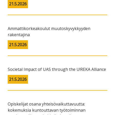
21.5.2026
Ammattikorkeakoulut muutoskyvykkyyden
rakentajina
21.5.2026
Societal Impact of UAS through the U!REKA Alliance
21.5.2026
Opiskelijat osana yhteisövaikuttavuutta:
kokemuksia kuntouttavan työtoiminnan