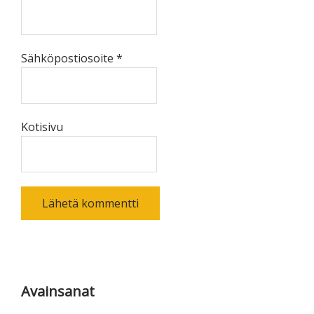
Sähköpostiosoite
*
Kotisivu
Ensisijainen
sivupalkki
Avainsanat