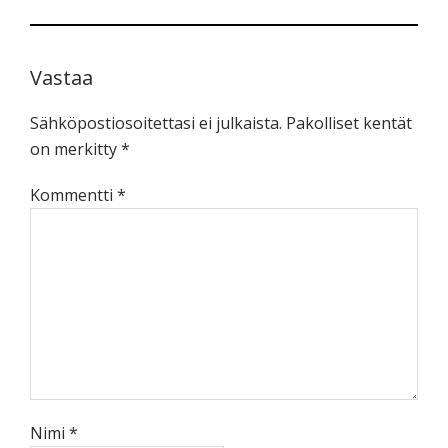
Lukijan
vuorovaikutus
Vastaa
Sähköpostiosoitettasi ei julkaista.
Pakolliset kentät
on merkitty
*
Kommentti
*
Nimi
*