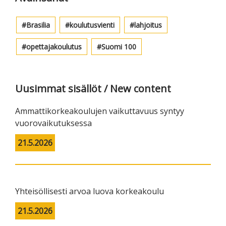
Brasilia
koulutusvienti
lahjoitus
opettajakoulutus
Suomi 100
Uusimmat sisällöt / New content
Ammattikorkeakoulujen vaikuttavuus syntyy
vuorovaikutuksessa
21.5.2026
Yhteisöllisesti arvoa luova korkeakoulu
21.5.2026