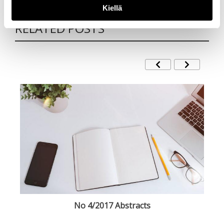
Kiellä
LISÄÄ AIHEEN YMPÄRILTÄ /
RELATED POSTS
on
No 4/2017 Abstracts
TA