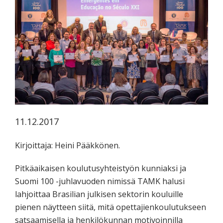
koskevasta
tutkimuksesta
kaikille
kiinnostuneille.
11.12.2017
Kirjoittaja: Heini Pääkkönen.
Pitkäaikaisen koulutusyhteistyön kunniaksi ja
Suomi 100 -juhlavuoden nimissä TAMK halusi
lahjoittaa Brasilian julkisen sektorin kouluille
pienen näytteen siitä, mitä opettajienkoulutukseen
satsaamisella ja henkilökunnan motivoinnilla