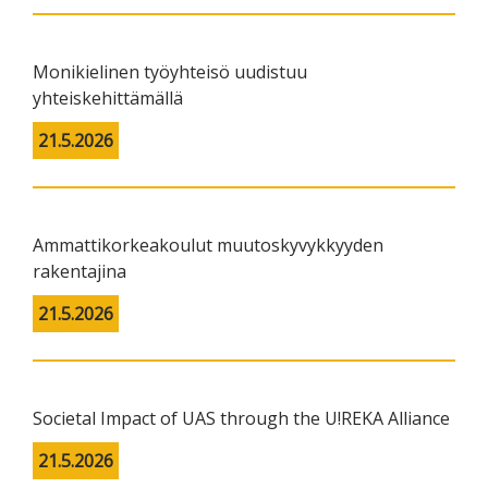
Monikielinen työyhteisö uudistuu
yhteiskehittämällä
21.5.2026
Ammattikorkeakoulut muutoskyvykkyyden
rakentajina
21.5.2026
Societal Impact of UAS through the U!REKA Alliance
21.5.2026