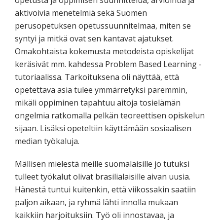
aktivoivia menetelmiä sekä Suomen
perusopetuksen opetussuunnitelmaa, miten se
syntyi ja mitkä ovat sen kantavat ajatukset.
Omakohtaista kokemusta metodeista opiskelijat
keräsivät mm. kahdessa Problem Based Learning -
tutoriaalissa. Tarkoituksena oli näyttää, että
opetettava asia tulee ymmärretyksi paremmin,
mikäli oppiminen tapahtuu aitoja tosielämän
ongelmia ratkomalla pelkän teoreettisen opiskelun
sijaan. Lisäksi opeteltiin käyttämään sosiaalisen
median työkaluja.
Mällisen mielestä meille suomalaisille jo tutuksi
tulleet työkalut olivat brasilialaisille aivan uusia.
Hänestä tuntui kuitenkin, että viikossakin saatiin
paljon aikaan, ja ryhmä lähti innolla mukaan
kaikkiin harjoituksiin. Työ oli innostavaa, ja