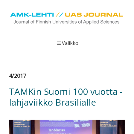
Hyppää
Hyppää
Hyppää
pääsisältöön
ensisijaiseen
alatunnisteeseen
sivupalkkiin
UAS
AMK-
Journal
lehti
Valikko
on
ammattikorkeakoulujen
verkkojulkaisu,
joka
4/2017
viestittää
ammattikorkeakoulujen
TAMKin Suomi 100 vuotta -
tutkimus-,
lahjaviikko Brasilialle
kehittämis-
ja
innovaatiotoiminnasta
sekä
ammattikorkeakoulutusta