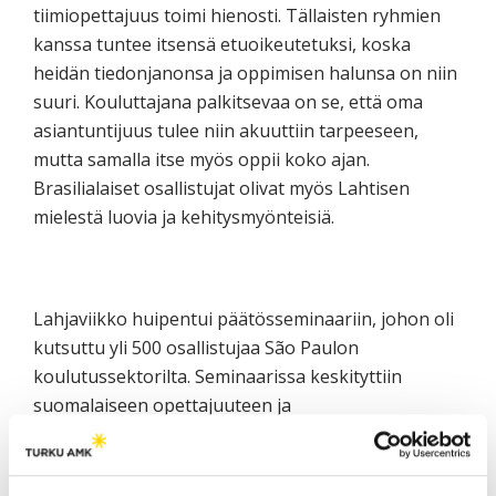
tiimiopettajuus toimi hienosti. Tällaisten ryhmien
kanssa tuntee itsensä etuoikeutetuksi, koska
heidän tiedonjanonsa ja oppimisen halunsa on niin
suuri. Kouluttajana palkitsevaa on se, että oma
asiantuntijuus tulee niin akuuttiin tarpeeseen,
mutta samalla itse myös oppii koko ajan.
Brasilialaiset osallistujat olivat myös Lahtisen
mielestä luovia ja kehitysmyönteisiä.
Lahjaviikko huipentui päätösseminaariin, johon oli
kutsuttu yli 500 osallistujaa São Paulon
koulutussektorilta. Seminaarissa keskityttiin
suomalaiseen opettajuuteen ja
koulutusjärjestelmämme kansainvälisenkin
menestyksen syihin. Puhujina seminaarissa nähtiin
mm. Suomen Brasilian suurlähettiläs Markku Virri