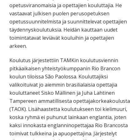
opetusviranomaisia ja opettajien kouluttajia. He
vastaavat julkisen puolen perusopetuksen
opetussuunnitelmista ja suunnittelevat opettajien
täydennyskoulutuksia. Heidän kauttaan uudet
toimintatavat leviävät kouluihin ja opettajien
arkeen.
Koulutus järjestettiin TAMKin koulutusviennin
pitkäaikaisen yhteistyökumppanin Rio Brancon
koulun tiloissa São Paolossa. Kouluttajiksi
valikoituivat jo aiemmin brasilialaisia opettajia
kouluttaneet Sisko Mällinen ja Juha Lahtinen
Tampereen ammatillisesta opettajakorkeakoulusta
(TAOK). Lisähaastetta koulutukseen toi kielimuuri,
koska ryhmä ei puhunut lainkaan englantia, joten
kaksi innokasta englanninopettajaa Rio Brancosta
toimivat tulkkeina ja apuopettajina. Järjestelyt