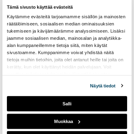
ja São Paulon osavaltion opetusministeri José
Tämä sivusto käyttää evästeitä
Renato Nalini sekä tietysti koko TAMK tiimi: Carita
Käytämme evästeitä tarjoamamme sisällön ja mainosten
Prokki, Virpi Heinonen (TAMK EDU), Sisko Mällinen
räätälöimiseen, sosiaalisen median ominaisuuksien
ja Juha Lahtinen. Koulutusviennin näkökulmasta
tukemiseen ja kävijämäärämme analysoimiseen. Lisäksi
vastavuoroisuus on valttia, aiempien vuosien
jaamme sosiaalisen median, mainosalan ja analytiikka-
aikana on opittu koulutettavina olleilta
alan kumppaneillemme tietoja siitä, miten käytät
kollegoiltamme vähintään yhtä paljon kuin he
sivustoamme. Kumppanimme voivat yhdistää näitä
tietoja muihin tietoihin, joita olet antanut heille tai joita on
meiltä. Obrigado Brasil!
kerätty, kun olet käyttänyt heidän palvelujaan. Voit
Kuvat: Rio Branco -koulu, Virpi Heinonen
muuttaa evästeasetuksiesi hyväksyntää sivuston
alalaidassa olevasta
Evästeasetukset
linkistä.
Näytä tiedot
Kirjoittaja
Salli
Heini Pääkkönen
, tradenomi, medianomi,
markkinointikoordinaattori, TAMK EDU,
Muokkaa
heini.paakkonen(at)tamk.fi