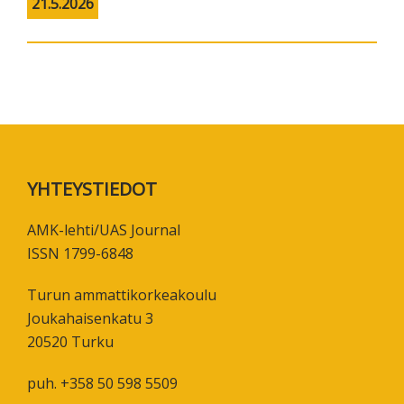
21.5.2026
Footer
YHTEYSTIEDOT
AMK-lehti/UAS Journal
ISSN 1799-6848
Turun ammattikorkeakoulu
Joukahaisenkatu 3
20520 Turku
puh. +358 50 598 5509