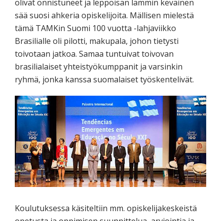
olivat onnistuneet ja leppoisan lämmin keväinen
sää suosi ahkeria opiskelijoita. Mällisen mielestä
tämä TAMKin Suomi 100 vuotta -lahjaviikko
Brasilialle oli pilotti, makupala, johon tietysti
toivotaan jatkoa. Samaa tuntuivat toivovan
brasilialaiset yhteistyökumppanit ja varsinkin
ryhmä, jonka kanssa suomalaiset työskentelivät.
Koulutuksessa käsiteltiin mm. opiskelijakeskeistä
opetusta ja oppimisen suunnittelua, arviointia ja