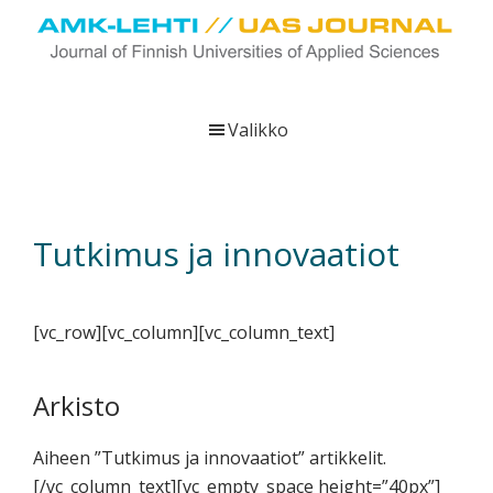
Hyppää
Hyppää
Hyppää
pääsisältöön
ensisijaiseen
alatunnisteeseen
sivupalkkiin
UAS
AMK-
Journal
lehti
Valikko
on
ammattikorkeakoulujen
verkkojulkaisu,
joka
Tutkimus ja innovaatiot
viestittää
ammattikorkeakoulujen
tutkimus-,
[vc_row][vc_column][vc_column_text]
kehittämis-
ja
innovaatiotoiminnasta
Arkisto
sekä
ammattikorkeakoulutusta
Aiheen ”Tutkimus ja innovaatiot” artikkelit.
koskevasta
[/vc_column_text][vc_empty_space height=”40px”]