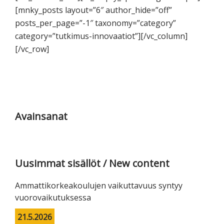
tutkimuksesta
[mnky_posts layout=”6″ author_hide=”off”
kaikille
posts_per_page=”-1″ taxonomy=”category”
kiinnostuneille.
category=”tutkimus-innovaatiot”][/vc_column]
[/vc_row]
Ensisijainen
sivupalkki
Avainsanat
Uusimmat sisällöt / New content
Ammattikorkeakoulujen vaikuttavuus syntyy
vuorovaikutuksessa
21.5.2026