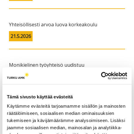
Yhteisöllisesti arvoa luova korkeakoulu
21.5.2026
Monikielinen työyhteisö uudistuu
yhteiskehittämällä
21.5.2026
Tämä sivusto käyttää evästeitä
Käytämme evästeitä tarjoamamme sisällön ja mainosten
Ammattikorkeakoulut muutoskyvykkyyden
räätälöimiseen, sosiaalisen median ominaisuuksien
rakentajina
tukemiseen ja kävijämäärämme analysoimiseen. Lisäksi
jaamme sosiaalisen median, mainosalan ja analytiikka-
21.5.2026