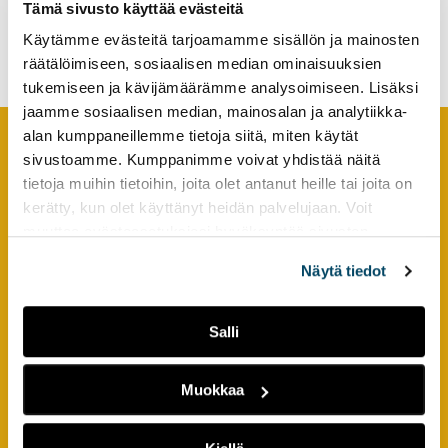
Tämä sivusto käyttää evästeitä
internationalisation –
tutkimuksesta
introduction to the issue
Käytämme evästeitä tarjoamamme sisällön ja mainosten
kaikille
räätälöimiseen, sosiaalisen median ominaisuuksien
kiinnostuneille.
tukemiseen ja kävijämäärämme analysoimiseen. Lisäksi
jaamme sosiaalisen median, mainosalan ja analytiikka-
alan kumppaneillemme tietoja siitä, miten käytät
sivustoamme. Kumppanimme voivat yhdistää näitä
Footer
YHTEYSTIEDOT
tietoja muihin tietoihin, joita olet antanut heille tai joita on
kerätty, kun olet käyttänyt heidän palvelujaan. Voit
AMK-lehti/UAS Journal
muuttaa evästeasetuksiesi hyväksyntää sivuston
ISSN 1799-6848
alalaidassa olevasta
Evästeasetukset
linkistä.
Näytä tiedot
Turun ammattikorkeakoulu
Joukahaisenkatu 3
Salli
20520 Turku
Muokkaa
puh. +358 50 598 5509